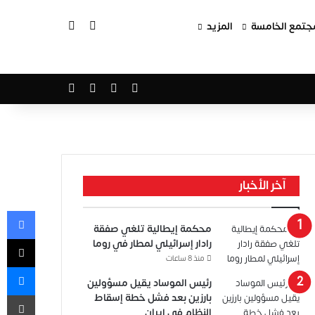
بحث عن
الوضع المظلم
جتمع الخامسة
المزيد
‫X
فيسبوك
‫YouTube
انستقرام
آخر الأخبار
في
محكمة إيطالية تلغي صفقة
‫X
رادار إسرائيلي لمطار في روما
منذ 8 ساعات
ما
رئيس الموساد يقيل مسؤولين
طب
بارزين بعد فشل خطة إسقاط
النظام في إيران