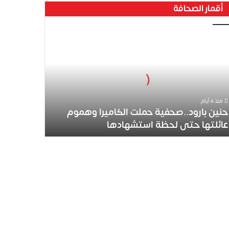
أقمار الصحافة
ين
رود..صحفية
لت
كاميرا
موم
ئلتها
ى
منذ 4 أيام
ظة
حنين بارود..صحفية حملت الكاميرا وهموم
تشهادها
عائلتها حتى لحظة استشهادها