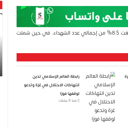
حن
با
حم
كما أشارت إلى استشهاد 10 سيدات، بنسبة بلغت 8.5% من إجمالي عدد الشهداء. في حين شملت
ال
وه
عا
حت
لح
اس
مدمرة
رابطة العالم الإسلامي تدين
انتهاكات الاحتلال في غزة وتدعو
لوقفها فورًا
منذ 9 ساعات