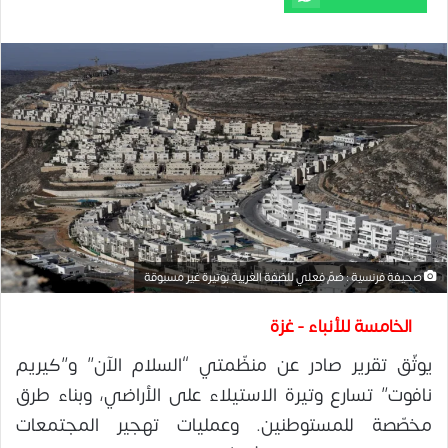
صحيفة فرنسية : ضمّ فعلي للضفة الغربية بوتيرة غير مسبوقة
الخامسة للأنباء - غزة
يوثّق تقرير صادر عن منظّمتي “السلام الآن” و”كيريم
نافوت” تسارع وتيرة الاستيلاء على الأراضي، وبناء طرق
مخصّصة للمستوطنين. وعمليات تهجير المجتمعات