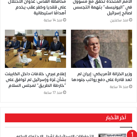
الأمم المتحدة تحقق مع مسؤول
محافظة القدس: عدوان الاحتلال
في “اليونيسف” بتهمة التجسس
على قلنديا وكفر عقب يخدم
لصالح إسرائيل
أهدافًا استيطانية
منذ ساعتين
منذ 14 ساعة
وزير الخزانة الأمريكي: إيران لم
إعلام عبري: خلافات داخل الكابينت
تعد قادرة على دفع رواتب جنودها
بشأن غزة وإسرائيل لم توافق على
“خارطة الطريق” لمجلس السلام
منذ 14 ساعة
منذ 17 ساعة
آخر الأخبار
التحفظات الإسرائيلية تؤجل الاجتماع الرباعي