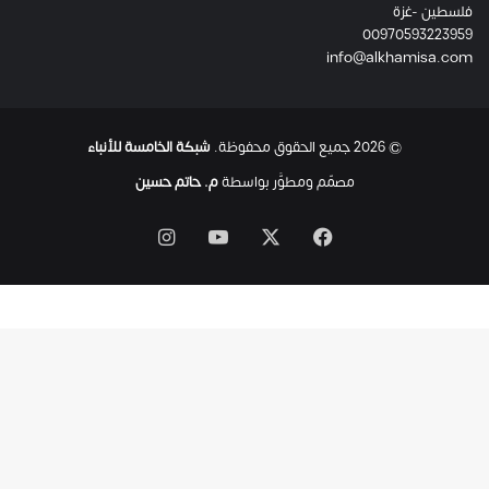
فلسطين -غزة
ل
00970593223959
ت
info@alkhamisa.com
ه
ا
ح
ت
© 2026 جميع الحقوق محفوظة.
شبكة الخامسة للأنباء
ى
ل
مصمّم ومطوَّر بواسطة
م. حاتم حسين
ح
ظ
‫X
فيسبوك
‫YouTube
انستقرام
ة
ا
س
ت
ش
ه
ا
د
ه
ا