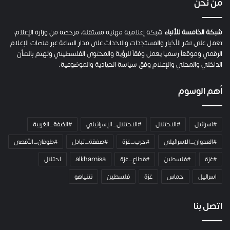
من نحن
ة
ح
م
شبكة الخامسة للأنباء
شبكة إعلامية مهنية مستقلة، مرخصة من وزارة الإعلام،
ل
تعمل على نشر الأخبار والمستجدات والاحداث على مدار الساعة عبر منصات الإعلام
ت
الرقمي وموقعاً رسميا يعمل وفقاً للرؤية والمحتوى الفلسطيني وتهتم بالشأن
ا
الداخلي والمحلي والإعلام وفق سياسة الحيادية والموضوعية.
ل
ك
أهم الوسوم
ا
م
ي
#اسرائيل
#الاحتلال
#الاحتلال_الإسرائيلي
#الضفة_الغربية
ر
ا
#العدوان_الاسرائيلي
#حرب_غزة
#صفقة_تبادل
#طوفان_الأقصى
و
#غزة
#فلسطين
#قطاع_غزة
alkhamisa
احتلال
ه
م
اسرائيل
حماس
غزة
فلسطين
نتنياهو
و
م
ع
اتصل بنا
ا
ئ