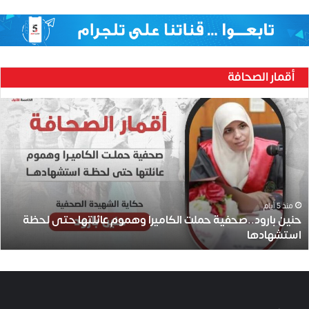
أقمار الصحافة
ح
ن
ي
ن
ب
ا
ر
و
منذ 5 أيام
حنين بارود..صحفية حملت الكاميرا وهموم عائلتها حتى لحظة
د
استشهادها
.
.
ص
ح
ف
ي