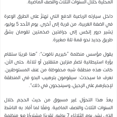
المحلية خلال السنوات الثلاث والنصف الماضية.
داخل سيارته الرباعية الدفع التي تهتزّ على الطرق الوعرة
في الضفة الغربية، من قرية إلى أخرى. يوم الأحد 5 يوليو،
يُشير درور إتكِس إلى جرافتين ضخمتين تقومان بشقّ
طريق جديد نحو قمة تلة صغيرة.
يقول مؤسس منظمة “كيريم نافوت”: “هنا قريبًا ستقام
بؤرة استيطانية تضمّ منزلين متنقلين أو ثلاثة. حتى الآن،
كانت هذه منطقة شبه محفوظة من عنف المستوطنين.
نعرف ما سيحدث: سيقومون بترهيب البدو في المنطقة
لإجبارهم على الرحيل، وسينجحون في ذلك”.
يعدّ هذا التحوّل غير مسبوق من حيث الحجم خلال
السنوات الثلاث والنصف الماضية. وفقًا لما أفاد به الناشط
الذي نشر، يوم الثلاثاء 7 يوليو، تقريرًا مشتركًا مع منظمة