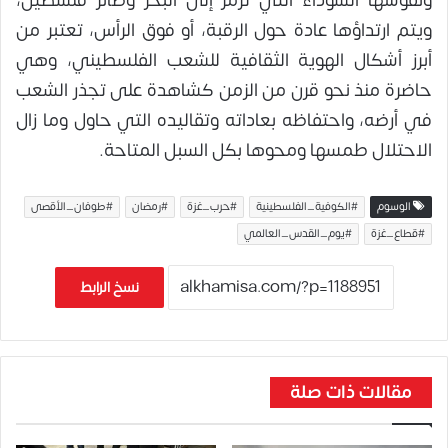
ونقوشها السوداء التي ترمز إلى البحر وطائر فلسطين،
ويتم ارتداؤها عادة حول الرقبة، أو فوق الرأس، تعتبر من
أبرز أشكال الهوية الثقافية للشعب الفلسطيني، وهي
حاضرة منذ نحو قرن من الزمن كشاهدة على تجذر الشعب
في أرضه، واحتفاظه بعاداته وتقاليده التي حاول وما زال
الاحتلال طمسها ومحوها بكل السبل المتاحة.
الوسوم
#الكوفية_الفلسطينية
#حرب_غزة
#رمضان
#طوفان_الأقصى
#قطاع_غزة
#يوم_القدس_العالمي
نسخ الرابط
مقالات ذات صلة