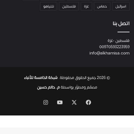
م
اسرائيل
حماس
غزة
فلسطين
نتنياهو
و
م
ع
اتصل بنا
ا
ئ
فلسطين -غزة
ل
00970593223959
ت
info@alkhamisa.com
ه
ا
ح
ت
© 2026 جميع الحقوق محفوظة.
شبكة الخامسة للأنباء
ى
ل
مصمّم ومطوَّر بواسطة
م. حاتم حسين
ح
ظ
‫X
فيسبوك
‫YouTube
انستقرام
ة
ا
س
ت
ش