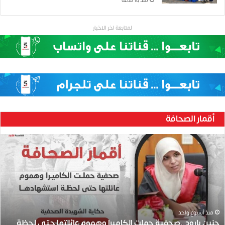
منذ 14 ساعة
لمتابعة اخر الاخبار
أقمار الصحافة
ح
ن
ي
ن
ب
ا
ر
و
منذ أسبوع واحد
حنين بارود..صحفية حملت الكاميرا وهموم عائلتها حتى لحظة
د