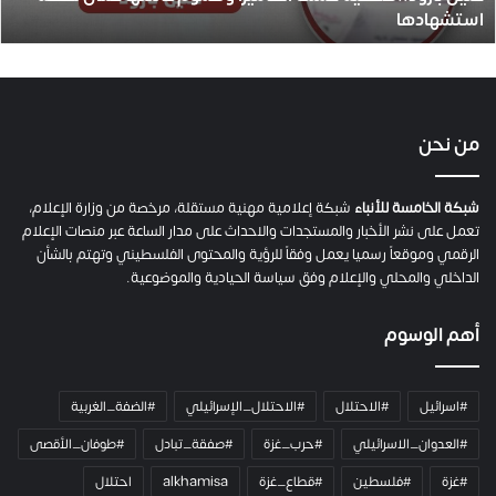
استشهادها
.
.
ص
ح
ف
ي
من نحن
ة
ح
م
شبكة الخامسة للأنباء
شبكة إعلامية مهنية مستقلة، مرخصة من وزارة الإعلام،
ل
تعمل على نشر الأخبار والمستجدات والاحداث على مدار الساعة عبر منصات الإعلام
ت
الرقمي وموقعاً رسميا يعمل وفقاً للرؤية والمحتوى الفلسطيني وتهتم بالشأن
ا
الداخلي والمحلي والإعلام وفق سياسة الحيادية والموضوعية.
ل
ك
أهم الوسوم
ا
م
ي
#اسرائيل
#الاحتلال
#الاحتلال_الإسرائيلي
#الضفة_الغربية
ر
ا
#العدوان_الاسرائيلي
#حرب_غزة
#صفقة_تبادل
#طوفان_الأقصى
و
#غزة
#فلسطين
#قطاع_غزة
alkhamisa
احتلال
ه