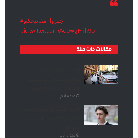
#جهزوا_مفاتيحكم
pic.twitter.com/Ao0wgFnh9o
مقالات ذات صلة
الصحة بغزة: شهيد و5 إصابات
خلال 24 ساعة وارتفاع حصيلة
العدوان إلى 73,382 شهيدًا
منذ 4 أيام
القضاء السنغافوري يغرّم فرنسيا
لحس قشة شرب وأعادها إلى
موزع آلي
منذ 6 أيام