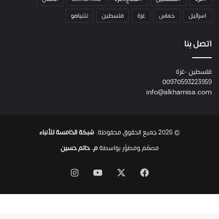
اسرائيل
حماس
غزة
فلسطين
نتنياهو
اتصل بنا
فلسطين -غزة
00970593223959
info@alkhamisa.com
© 2026 جميع الحقوق محفوظة.
شبكة الخامسة للأنباء
مصمّم ومطوَّر بواسطة
م. حاتم حسين
‫X
فيسبوك
‫YouTube
انستقرام