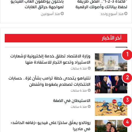
“قاعدة 3-2-1”.. أفضل طريقة
باحثون يوظفون ألعاب الفيديو
لحفظ بياناتك وأصولك الرقمية
لمواجهة حرائق الغابات
منذ أسبوع واحد
منذ أسبوعين
آخر الأخبار
وزارة الاقتصاد تطلق خدمة إلكترونية لإشعارات
الاستيراد وتدعو التجار للاستفادة منها
منذ 4 ساعات
نتنياهو يتحدى خطة ترامب بشأن غزة.. حسابات
الانتخابات تصطدم بضغوط واشنطن
منذ 4 ساعات
الاستيطان في الضفة
منذ 4 ساعات
رونالدو يعلّق ساخرًا على فيديو «زفافه الحاشد»
في ماديرا