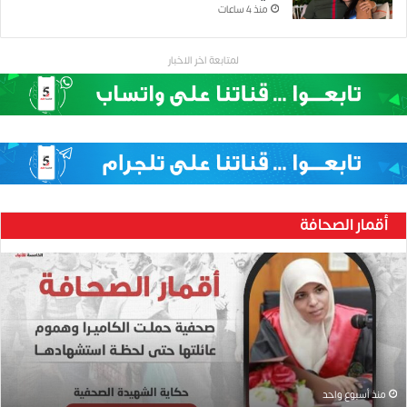
منذ 4 ساعات
لمتابعة اخر الاخبار
أقمار الصحافة
حنين
بارود..صحفية
حملت
الكاميرا
وهموم
عائلتها
حتى
لحظة
منذ أسبوع واحد