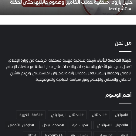
حنين بارود..صحفية حملت الكاميرا وهموم عائلتها حتى لحظة
استشهادها
استشهادها
من نحن
شبكة الخامسة للأنباء
شبكة إعلامية مهنية مستقلة، مرخصة من وزارة الإعلام،
تعمل على نشر الأخبار والمستجدات والاحداث على مدار الساعة عبر منصات الإعلام
الرقمي وموقعاً رسميا يعمل وفقاً للرؤية والمحتوى الفلسطيني وتهتم بالشأن
الداخلي والمحلي والإعلام وفق سياسة الحيادية والموضوعية.
أهم الوسوم
#اسرائيل
#الاحتلال
#الاحتلال_الإسرائيلي
#الضفة_الغربية
#العدوان_الاسرائيلي
#حرب_غزة
#صفقة_تبادل
#طوفان_الأقصى
#غزة
#فلسطين
#قطاع_غزة
alkhamisa
احتلال