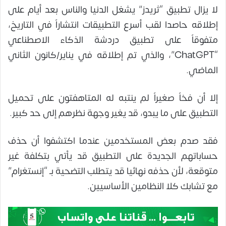
لا يزال تطبيق “ثريدز” يشغل الدنيا والناس بعد أيام على
إطلاقه حاصدا لقب أسرع التطبيقات انتشاراً في التاريخ،
متفوقاً على تطبيق دردشة الذكاء الاصطناعي
“ChatGPT”، والذي تم إطلاقه في يناير/كانون الثاني
الماضي.
إلا أن فخاً صغيراً لم ينتبه له المتاهفتون على تحميل
التطبيق على ما يبدو، قد يغير وجهة نظرهم إلى حد كبير.
فقد صدم بعض المستخدمين عندما اكتشفوا أن حذف
حساباتهم الجديدة على التطبيق قد يأتي بتكلفة غير
متوقعة، لأن حذفه نهائيا قد يتطلب التضحية بـ “إنستغرام”
مع تشابك كلا النظامين الأساسيين.