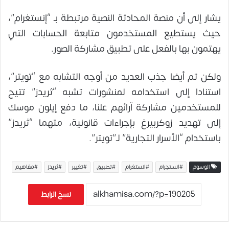
يشار إلى أن منصة المحادثة النصية مرتبطة بـ “إنستغرام”،
حيث يستطيع المستخدمون متابعة الحسابات التي
يهتمون بها بالفعل على تطبيق مشاركة الصور.
ولكن تم أيضا جذب العديد من أوجه التشابه مع “تويتر”،
استنادا إلى استخدامه لمنشورات تشبه “ثريدز” تتيح
للمستخدمين مشاركة آرائهم علنا، ما دفع إيلون موسك
إلى تهديد زوكربيرغ بإجراءات قانونية، متهما “ثريدز”
باستخدام “الأسرار التجارية” لـ”تويتر”.
الوسوم
#انستجرام
#انستغرام
#تطبيق
#تغيير
#ثريدز
#مفاهيم
نسخ الرابط