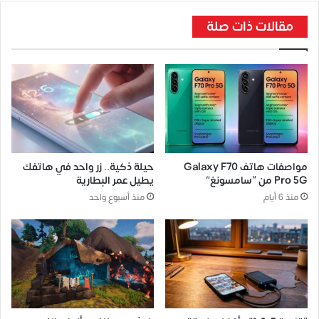
مقالات ذات صلة
مواصفات هاتف Galaxy F70
حيلة ذكية.. زر واحد في هاتفك
Pro 5G من “سامسونغ”
يطيل عمر البطارية
منذ 6 أيام
منذ أسبوع واحد