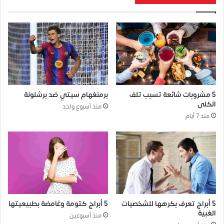
5 مشروبات شائعة تسبب تلف
برمنغهام سيتي ضد برشلونة
الكلى
منذ أسبوع واحد
منذ 7 أيام
5 أبراج تعرف بكرهها للشخصيات
5 أبراج كتومة وغامضة بطبيعيتها
الغبية
منذ أسبوعين