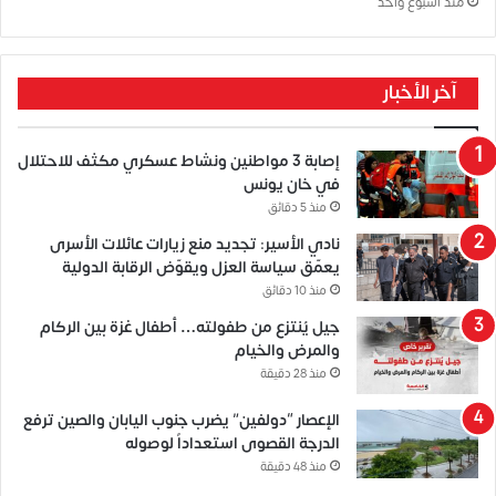
منذ أسبوع واحد
آخر الأخبار
إصابة 3 مواطنين ونشاط عسكري مكثف للاحتلال
في خان يونس
منذ 5 دقائق
نادي الأسير: تجديد منع زيارات عائلات الأسرى
يعمّق سياسة العزل ويقوّض الرقابة الدولية
منذ 10 دقائق
جيل يُنتزع من طفولته… أطفال غزة بين الركام
والمرض والخيام
منذ 28 دقيقة
الإعصار “دولفين” يضرب جنوب اليابان والصين ترفع
الدرجة القصوى استعداداً لوصوله
منذ 48 دقيقة