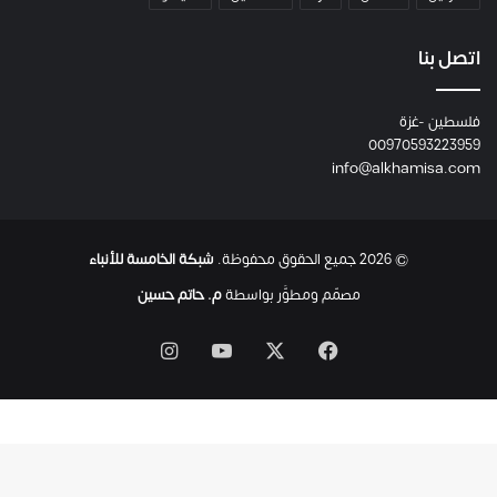
و
م
ع
اتصل بنا
ا
ئ
فلسطين -غزة
ل
00970593223959
ت
info@alkhamisa.com
ه
ا
ح
ت
© 2026 جميع الحقوق محفوظة.
شبكة الخامسة للأنباء
ى
ل
مصمّم ومطوَّر بواسطة
م. حاتم حسين
ح
ظ
‫X
فيسبوك
‫YouTube
انستقرام
ة
ا
س
ت
ش
ه
ا