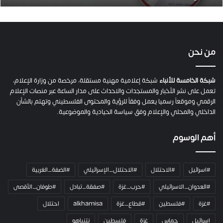
.
ص
ح
ف
ي
من نحن
ة
ح
م
شبكة الخامسة للأنباء
شبكة إعلامية مهنية مستقلة، مرخصة من وزارة الإعلام،
ل
تعمل على نشر الأخبار والمستجدات والاحداث على مدار الساعة عبر منصات الإعلام
ت
الرقمي وموقعاً رسميا يعمل وفقاً للرؤية والمحتوى الفلسطيني وتهتم بالشأن
ا
الداخلي والمحلي والإعلام وفق سياسة الحيادية والموضوعية.
ل
ك
أهم الوسوم
ا
م
ي
#اسرائيل
#الاحتلال
#الاحتلال_الإسرائيلي
#الضفة_الغربية
ر
ا
#العدوان_الاسرائيلي
#حرب_غزة
#صفقة_تبادل
#طوفان_الأقصى
و
#غزة
#فلسطين
#قطاع_غزة
alkhamisa
احتلال
ه
م
اسرائيل
حماس
غزة
فلسطين
نتنياهو