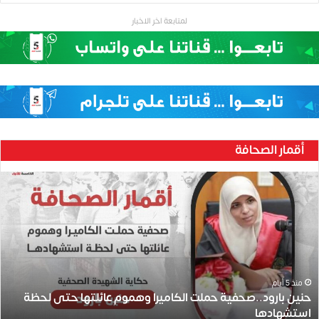
لمتابعة اخر الاخبار
أقمار الصحافة
ح
ن
ي
ن
ب
ا
ر
و
منذ 5 أيام
حنين بارود..صحفية حملت الكاميرا وهموم عائلتها حتى لحظة
د
استشهادها
.