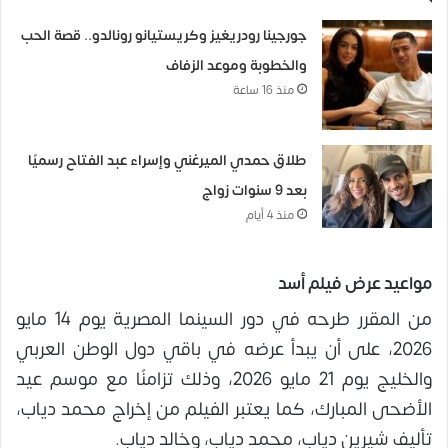
جورجينا رودريغيز وكريستيانو رونالدو.. قصة الحب
والخطوبة وموعد الزفاف
منذ 16 ساعة
طلاق حمدي الميرغني وإسراء عبد الفتاح رسميًا
بعد 9 سنوات زواج
منذ 4 أيام
مواعيد عرض فيلم أسد
من المقرر طرحه في دور السينما المصرية يوم 14 مايو
2026، على أن يبدأ عرضه في باقي دول الوطن العربي
والخليج يوم 21 مايو 2026، وذلك تزامنًا مع موسم عيد
الأضحى المبارك، كما يعتبر الفيلم من إخراج محمد دياب،
تأليف شيرين دياب، محمد دياب، وخالد دياب.