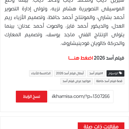
شيرين دياب ومحمد دياب وخالد دياب؛ بينما وضع
الموسيقى التصويرية هشام نزيه، وتولى إدارة التصوير
أحمد بشاري، والمونتاج أحمد حافظ، وتصميم الأزياء ريم
العدل، والديكور أحمد فايز، والصوت أحمد عدنان؛ بينما
يتولى الإنتاج الفني ماجد يوسف، وتصميم المعارك
والحركة كالويان فودينيشاروف.
فيلم أسد 2026
اضغط هنـــــا
الوسوم
#فيلم أسد
أبطال فيلم أسد 2026
الخامسة للأنباء
قصة فيلم أسد كاملة
مواعيد عرض فيلم أسد
نسخ الرابط
مقالات ذات صلة