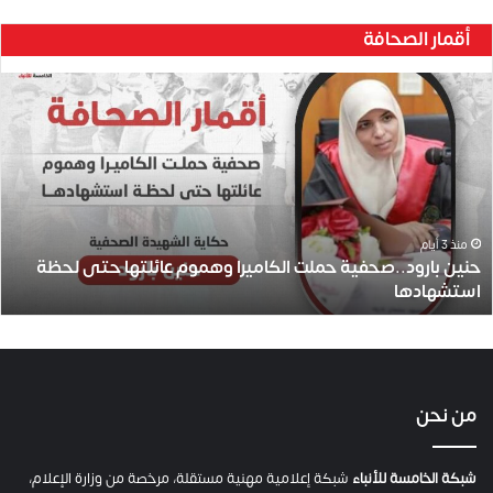
أقمار الصحافة
ح
ن
ي
ن
ب
ا
ر
و
منذ 3 أيام
حنين بارود..صحفية حملت الكاميرا وهموم عائلتها حتى لحظة
د
استشهادها
.
.
ص
ح
ف
ي
من نحن
ة
ح
م
شبكة الخامسة للأنباء
شبكة إعلامية مهنية مستقلة، مرخصة من وزارة الإعلام،