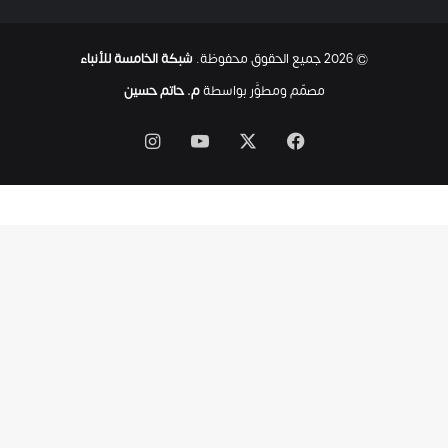
ح
ت
© 2026 جميع الحقوق محفوظة.
شبكة الخامسة للأنباء
ى
ل
مصمّم ومطوَّر بواسطة
م. حاتم حسين
ح
ظ
‫X
فيسبوك
‫YouTube
انستقرام
ة
ا
س
ت
ش
ه
ا
د
ه
ا