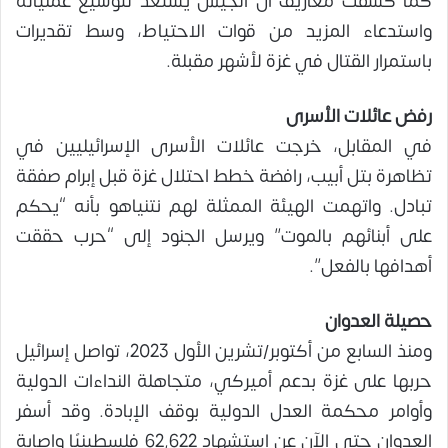
كما كشفت معاريف أن الجيش يستعد لتوسيع عملياته
واستدعاء المزيد من قوات الاحتياط، وسط تقديرات
باستمرار القتال في غزة لأشهر مقبلة.
رفض عائلات الأسرى
في المقابل، خرجت عائلات الأسرى الإسرائيليين في
تظاهرة بتل أبيب، رافضة خطط احتلال غزة قبل إبرام صفقة
تبادل. واتهمت الهيئة الممثلة لهم نتنياهو بأنه “يحكم
على أبنائهم بالموت” ويرسل الجنود إلى “حرب حققت
أهدافها بالفعل”.
حصيلة العدوان
ومنذ السابع من أكتوبر/تشرين الأول 2023، تواصل إسرائيل
حربها على غزة بدعم أميركي، متجاهلة النداءات الدولية
وأوامر محكمة العدل الدولية بوقف الإبادة. وقد أسفر
العدوان حتى الآن عن استشهاد 62,622 فلسطينيًا وإصابة