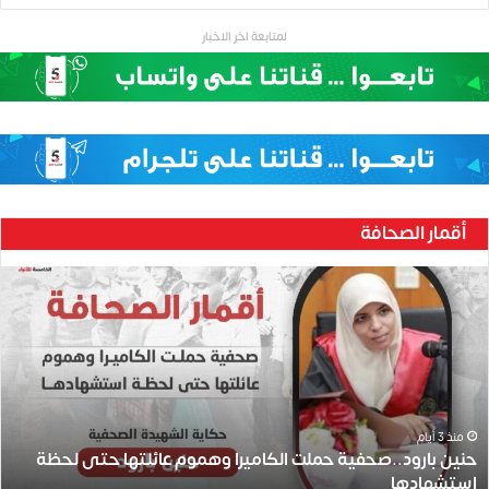
لمتابعة اخر الاخبار
أقمار الصحافة
ح
ن
ي
ن
ب
ا
ر
و
منذ 3 أيام
حنين بارود..صحفية حملت الكاميرا وهموم عائلتها حتى لحظة
د
استشهادها
.