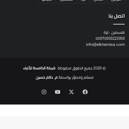
و
م
ع
اتصل بنا
ا
ئ
فلسطين -غزة
ل
00970593223959
ت
info@alkhamisa.com
ه
ا
ح
ت
© 2026 جميع الحقوق محفوظة.
شبكة الخامسة للأنباء
ى
ل
مصمّم ومطوَّر بواسطة
م. حاتم حسين
ح
ظ
‫X
فيسبوك
‫YouTube
انستقرام
ة
ا
س
ت
ش
ه