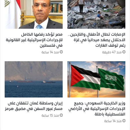
الإصابات تطال الأطفال والنازحين..
مصر تؤكد رفضها الكامل
الاحتلال يصعّد ميدانياً في غزة
للإجراءات الإسرائيلية غير القانونية
رغم توقف الغارات
في فلسطين
منذ 47 دقيقة
منذ 14 ساعة
وزير الخارجية السعودي: جميع
إيران وسلطنة عُمان تتفقان على
الإجراءات الإسرائيلية في الأراضي
مسار عبور السفن في مضيق هرمز
الفلسطينية باطلة
منذ 15 ساعة
منذ 14 ساعة