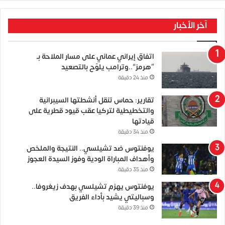
آخر الأخبار
اتفاق إيراني عماني على مسار الملاحة بـ
“هرمز”..وترامب يلوّح بالتصعيد
منذ 24 دقيقة
تقارير: حماس تنقل أنشطتها السيبرانية
والتخطيطية لتركيا عقب قيود قطرية على
قيادتها
منذ 34 دقيقة
يوفنتوس ضد تشيلسي.. النتيجة والملخص
وأهداف المباراة الودية وفوز السيدة العجوز
منذ 35 دقيقة
يوفنتوس يهزم تشيلسي بهدف زيغروفا..
وسباليتي يشيد بأداء الفريق
منذ 39 دقيقة