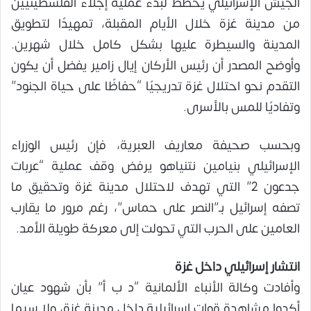
الجيش الإسرائيلي يخطط لبدء عملية إجلاء الفلسطينيين
من مدينة غزة خلال الأيام المقبلة، تمهيدًا لتطويق
المدينة والسيطرة عليها بشكل كامل خلال شهرين.
وأوضح المصدر أن رئيس الأركان إيال زامير يفضل أن يكون
التقدم نحو احتلال غزة تدريجيًا “حفاظًا على حياة الجنود”
وتفاديًا للمس بالأسرى.
وبحسب صحيفة معاريف العبرية، فإن رئيس الوزراء
الإسرائيلي بنيامين نتنياهو يرفض وقف عملية “عربات
جدعون 2” التي تهدف لاحتلال مدينة غزة وتحقيق ما
تصفه إسرائيل بـ”النصر على حماس”، رغم مرور ما يقارب
العامين على الحرب التي تحولت إلى معركة طويلة الأمد.
انتشار إسرائيلي داخل غزة
وأفادت وكالة الأنباء الألمانية “د ب أ” بأن شهود عيان
أكدوا مشاهدة قوات إسرائيلية داخل مدينة غزة، ولا سيما