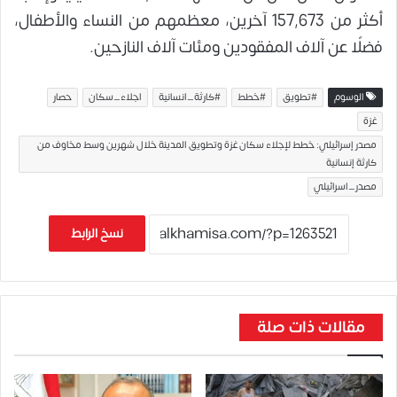
أكثر من 157,673 آخرين، معظمهم من النساء والأطفال،
فضلًا عن آلاف المفقودين ومئات آلاف النازحين.
الوسوم
#تطويق
#خطط
#كارثة_انسانية
اجلاء_سكان
حصار
غزة
مصدر إسرائيلي: خطط لإجلاء سكان غزة وتطويق المدينة خلال شهرين وسط مخاوف من
كارثة إنسانية
مصدر_اسرائيلي
نسخ الرابط
مقالات ذات صلة