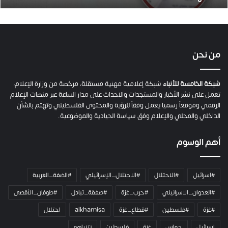
.
ص
ح
ف
ي
من نحن
ة
ح
م
شبكة الخامسة للأنباء
شبكة إعلامية مهنية مستقلة، مرخصة من وزارة الإعلام،
ل
تعمل على نشر الأخبار والمستجدات والاحداث على مدار الساعة عبر منصات الإعلام
ت
الرقمي وموقعاً رسميا يعمل وفقاً للرؤية والمحتوى الفلسطيني وتهتم بالشأن
ا
الداخلي والمحلي والإعلام وفق سياسة الحيادية والموضوعية.
ل
ك
أهم الوسوم
ا
م
ي
#اسرائيل
#الاحتلال
#الاحتلال_الإسرائيلي
#الضفة_الغربية
ر
ا
#العدوان_الاسرائيلي
#حرب_غزة
#صفقة_تبادل
#طوفان_الأقصى
و
#غزة
#فلسطين
#قطاع_غزة
alkhamisa
احتلال
ه
م
اسرائيل
حماس
غزة
فلسطين
نتنياهو