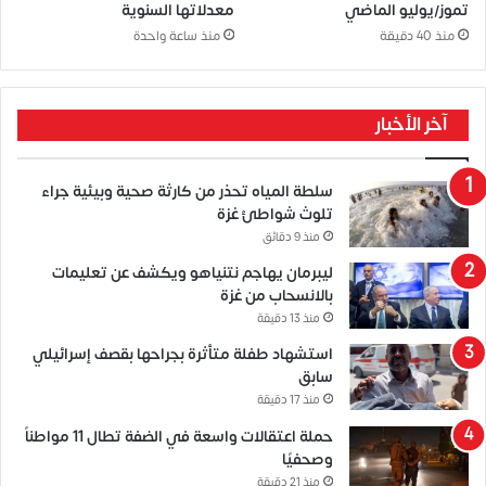
تموز/يوليو الماضي
معدلاتها السنوية
منذ 40 دقيقة
منذ ساعة واحدة
آخر الأخبار
سلطة المياه تحذر من كارثة صحية وبيئية جراء
تلوث شواطئ غزة
منذ 9 دقائق
ليبرمان يهاجم نتنياهو ويكشف عن تعليمات
بالانسحاب من غزة
منذ 13 دقيقة
استشهاد طفلة متأثرة بجراحها بقصف إسرائيلي
سابق
منذ 17 دقيقة
حملة اعتقالات واسعة في الضفة تطال 11 مواطناً
وصحفيًا
منذ 21 دقيقة