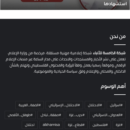
استشهادها
.
.
ص
ح
ف
ي
من نحن
ة
ح
م
شبكة الخامسة للأنباء
شبكة إعلامية مهنية مستقلة، مرخصة من وزارة الإعلام،
ل
تعمل على نشر الأخبار والمستجدات والاحداث على مدار الساعة عبر منصات الإعلام
ت
الرقمي وموقعاً رسميا يعمل وفقاً للرؤية والمحتوى الفلسطيني وتهتم بالشأن
ا
الداخلي والمحلي والإعلام وفق سياسة الحيادية والموضوعية.
ل
ك
أهم الوسوم
ا
م
ي
#اسرائيل
#الاحتلال
#الاحتلال_الإسرائيلي
#الضفة_الغربية
ر
ا
#العدوان_الاسرائيلي
#حرب_غزة
#صفقة_تبادل
#طوفان_الأقصى
و
#غزة
#فلسطين
#قطاع_غزة
alkhamisa
احتلال
ه