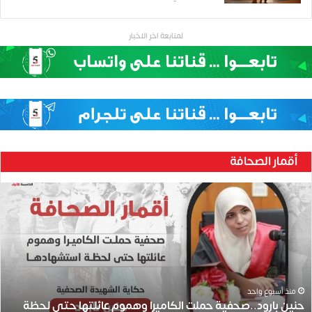
لمتابعة اخر الاخبار
أقمار الصحافة
ح
ن
ي
ن
ب
ا
ر
و
منذ أسبوع واحد
حنين بارود..صحفية حملت الكاميرا وهموم عائلتها حتى لحظة
د