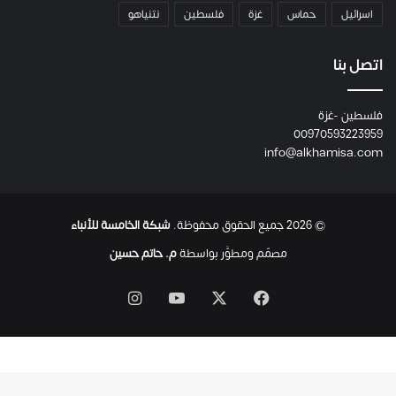
م
اسرائيل
حماس
غزة
فلسطين
نتنياهو
و
م
ع
اتصل بنا
ا
ئ
فلسطين -غزة
ل
00970593223959
ت
info@alkhamisa.com
ه
ا
ح
ت
© 2026 جميع الحقوق محفوظة.
شبكة الخامسة للأنباء
ى
ل
مصمّم ومطوَّر بواسطة
م. حاتم حسين
ح
ظ
‫X
فيسبوك
‫YouTube
انستقرام
ة
ا
س
ت
ش
ه