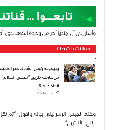
وأشار إلى أن جنديا آخر من وحدة الكوماندوز
مقالات ذات صلة
يديعوت: رئيس الشاباك حذّر الكابين
من خارطة طريق “مجلس السلام”
الخاصة بغزة
منذ 5 ساعات
وختم الجيش الإسرائيلي بيانه بالقول: “تم ن
إبلاغ عائلاتهم”.