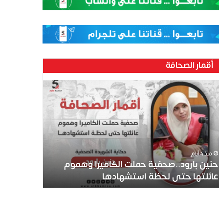
أقمار الصحافة
ين
رود..صحفية
لت
كاميرا
موم
ئلتها
ى
منذ 4 أيام
ظة
حنين بارود..صحفية حملت الكاميرا وهموم
تشهادها
عائلتها حتى لحظة استشهادها