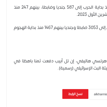
وبذلك ترتفع حصيلة قتلى الجيش المعلنة منذ بداية الحرب إلى 587 جنديا وضابطا، بينهم 247 منذ
كما ارتفعت حصيلة المصابين من قوات الجيش إلى 3053 ضابطا وجنديا بينهم 1467 منذ بداية الهجوم
 هرتسي هاليفي، إن تل أبيب دفعت ثمنا باهظا في
ة البث الإسرائيلي (رسمية).
نسخ الرابط