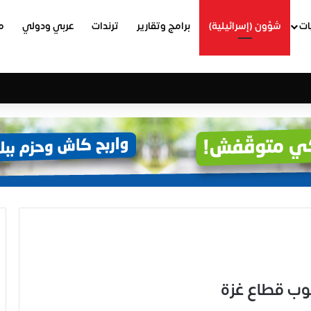
ات
شؤون (إسرائيلية)
برامج وتقارير
ترندات
عربي ودولي
م