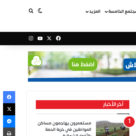
بحث عن
الوضع المظلم
جتمع الخامسة
المزيد
‫X
فيسبوك
‫YouTube
انستقرام
في
‫X
آخر الأخبار
ما
مستعمرون يهاجمون مساكن
طب
المواطنين في خربة الحمة
بالأغوار الشمالية