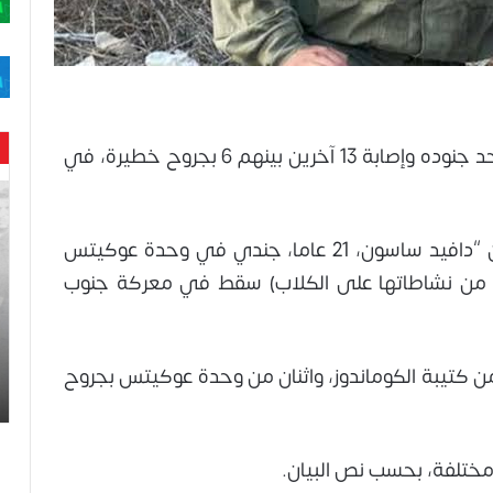
أعلن الجيش الإسرائيلي، مساء اليوم ، مقتل أحد جنوده وإصابة 13 آخرين بينهم 6 بجروح خطيرة، في
حن
با
حم
وقال الجيش الإسرائيلي في بيان صحفي ، إن “دافيد ساسون، 21 عاما، جندي في وحدة عوكيتس
ال
 من نشاطاتها على الكلاب) سقط في معركة جنوب
وه
عا
حت
لح
“أصيب (في ذات المعركة) 3 جنود من كتيبة الكوماندوز، واثنان من وحدة عوكيتس بجروح
اس