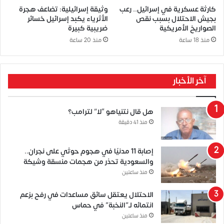
كارثة عسكرية في إسرائيل.. رعب
وثيقة إسرائيلية: تضاعف هجرة
بجيش الاحتلال بسبب نقص
الأثرياء يكبد إسرائيل خسائر
الصواريخ الأمريكية
ضريبية كبيرة
منذ 18 ساعة
منذ 20 ساعة
آخر الأخبار
هل قال نتنياهو “لا” لترامب؟
منذ 41 دقيقة
إصابة 11 مدنيًا في هجوم حوثي على نجران..
والسعودية تحذر من هجمات منسقة وشيكة
منذ ساعتين
الاحتلال يعتقل سائق مساعدات في رفح بزعم
انتمائه لـ”النخبة” في حماس
منذ ساعتين