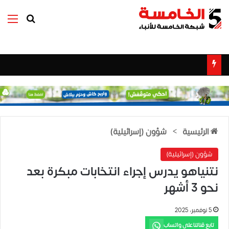
بحث عن
الق
الرئيسية
>
شؤون (إسرائيلية)
شؤون (إسرائيلية)
نتنياهو يدرس إجراء انتخابات مبكرة بعد
نحو 3 أشهر
5 نوفمبر، 2025
تابع قناتنا على واتساب