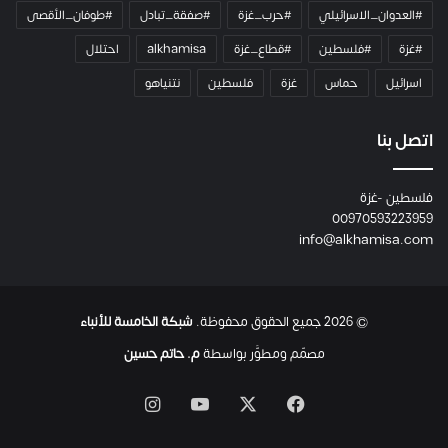
ا
#العدوان_الاسرائيلي
#حرب_غزة
#صفقة_تبادل
#طوفان_الأقصى
و
#غزة
#فلسطين
#قطاع_غزة
alkhamisa
احتلال
ه
م
اسرائيل
حماس
غزة
فلسطين
نتنياهو
و
م
ع
اتصل بنا
ا
ئ
فلسطين -غزة
ل
00970593223959
ت
info@alkhamisa.com
ه
ا
ح
ت
© 2026 جميع الحقوق محفوظة.
شبكة الخامسة للأنباء
ى
ل
مصمّم ومطوَّر بواسطة
م. حاتم حسين
ح
ظ
‫X
فيسبوك
‫YouTube
انستقرام
ة
ا