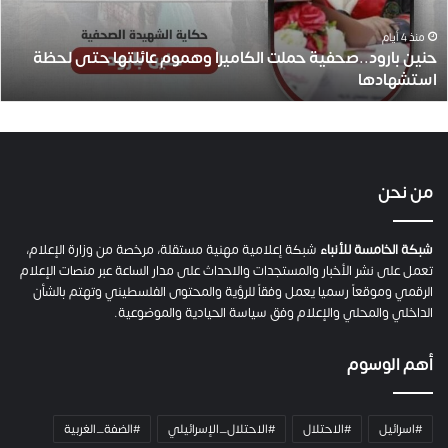
ر
و
منذ 4 أيام
حنين بارود..صحفية حملت الكاميرا وهموم عائلتها حتى لحظة
د
استشهادها
.
.
ص
ح
ف
ي
من نحن
ة
ح
م
شبكة الخامسة للأنباء
شبكة إعلامية مهنية مستقلة، مرخصة من وزارة الإعلام،
ل
تعمل على نشر الأخبار والمستجدات والاحداث على مدار الساعة عبر منصات الإعلام
ت
الرقمي وموقعاً رسميا يعمل وفقاً للرؤية والمحتوى الفلسطيني وتهتم بالشأن
ا
الداخلي والمحلي والإعلام وفق سياسة الحيادية والموضوعية.
ل
ك
أهم الوسوم
ا
م
ي
#اسرائيل
#الاحتلال
#الاحتلال_الإسرائيلي
#الضفة_الغربية
ر