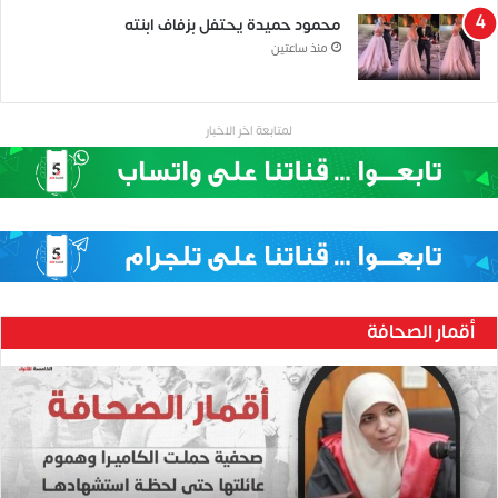
محمود حميدة يحتفل بزفاف ابنته
منذ ساعتين
لمتابعة اخر الاخبار
أقمار الصحافة
ح
ن
ي
ن
ب
ا