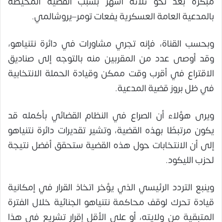
مبكرة بعد نحو ثلاثة أشهر بسبب القضية المحيطة
بالمدعية العامة العسكرية يفعات تومر–يروشالمي.
وبحسب القناة، فإنه تجري مشاورات في دائرة نتنياهو،
وقد أوصى عدد من المقربين منه بالتوجه إلى صناديق
الاقتراع في أقرب وقت ممكن وقيادة الحملة الانتخابية
في ظل بروز قضية المدعية.
ويرى هؤلاء أن الصراع في النظام القضائي بأكمله قد
يكون مرتبطًا بهذه القضية، وتشير تقديرات دائرة نتنياهو
إلى أن الانتخابات حول هذه القضية ستحقق أفضل نتيجة
لحزب الليكود.
وينبع التردد الرئيسي الذي يؤخر اتخاذ القرار في إمكانية
قيادة تحرك لوقف محاكمة نتنياهو الجنائية خلال الفترة
المتبقية من ولايته، أو على الأقل إقرار تشريع في هذا