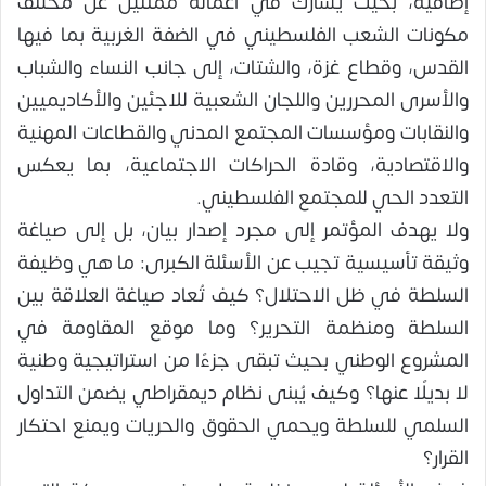
إضافية، بحيث يشارك في أعماله ممثلين عن مختلف
مكونات الشعب الفلسطيني في الضفة الغربية بما فيها
القدس، وقطاع غزة، والشتات، إلى جانب النساء والشباب
والأسرى المحررين واللجان الشعبية للاجئين والأكاديميين
والنقابات ومؤسسات المجتمع المدني والقطاعات المهنية
والاقتصادية، وقادة الحراكات الاجتماعية، بما يعكس
التعدد الحي للمجتمع الفلسطيني.
ولا يهدف المؤتمر إلى مجرد إصدار بيان، بل إلى صياغة
وثيقة تأسيسية تجيب عن الأسئلة الكبرى: ما هي وظيفة
السلطة في ظل الاحتلال؟ كيف تُعاد صياغة العلاقة بين
السلطة ومنظمة التحرير؟ وما موقع المقاومة في
المشروع الوطني بحيث تبقى جزءًا من استراتيجية وطنية
لا بديلًا عنها؟ وكيف يُبنى نظام ديمقراطي يضمن التداول
السلمي للسلطة ويحمي الحقوق والحريات ويمنع احتكار
القرار؟