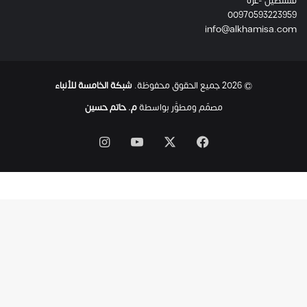
فلسطين -غزة
ل
00970593223959
ت
info@alkhamisa.com
ه
ا
ح
ت
© 2026 جميع الحقوق محفوظة.
شبكة الخامسة للأنباء
ى
ل
مصمّم ومطوَّر بواسطة
م. حاتم حسين
ح
ظ
‫X
فيسبوك
‫YouTube
انستقرام
ة
ا
س
ت
ش
ه
ا
د
ه
ا