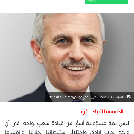
التأسيس الثالث لفلسطين: في مواجهة هندسة التفكك
الخامسة للأنباء - غزة
ليس ثمة مسؤولية أشقّ من قيادةِ شعبٍ يواجه، في آنٍ
واحد، حربَ إبادة، واحتلالًا استيطانيًا إحلاليًا، وانقسامًا