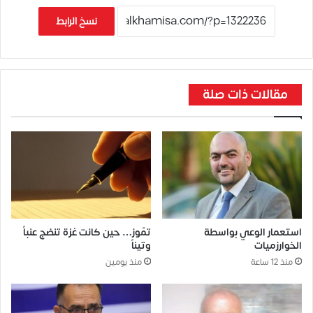
نسخ الرابط
مقالات ذات صلة
استعمار الوعي بواسطة
تمّوز… حين كانت غزة تنضج عنباً
الخوارزميات
وتيناً
منذ 12 ساعة
منذ يومين