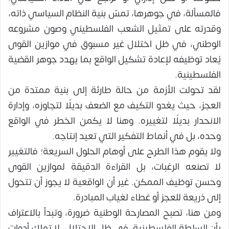
فالمسألة، في جوهرها، تمسّ بنية النظام السياسي ذاته،
وقدرته على تمثيل الشعب الفلسطيني وصون مشروعه
الوطني، في ظل اختلال غير مسبوق في موازين القوى
يُعاد توظيفه لإعادة تشكيل الواقع بما يهدد جوهر القضية
الفلسطينية.
لقد تحولت الأزمة من حالة طارئة إلى بنية ممتدة من
العجز، حيث يغدو التكيف مع الضعف بديلًا لتجاوزه، وإدارة
الانحدار بديلًا لتغييره. وهنا لا يكمن الخطر في الواقع
وحده، بل في أنماط التفكير التي تعيد إنتاجه.
ولا يقوم هذا الطرح على أوهام الحلول السريعة؛ فالتغيير
لا تصنعه الرغبات، بل القراءة الدقيقة لموازين القوى
وحسن توظيف الممكن. غير أن الواقعية لا يجوز أن تتحول
إلى ذريعة للعجز أو غطاء لغياب المبادرة.
ومن هنا، تصبح المصارحة الوطنية ضرورة، وتبدأ بالاعتراف
بأن السلطة الفلسطينية، في ظل الاحتلال، لا تملك أدوات