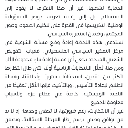
الحماية لشعبها. غير أن هذا الاعتراف لا يقود إلى
الاستسلام، بل إلى إعادة تعريف جوهر المسؤولية
الوطنية، لتكريسها في القدرة على تنظيم الصمود، وصون
المجتمع، وضمان استمراره السياسي.
تستدعي هذه اللحظة إعادةَ وضعِ مسألة الشرعية في
مركز التفكير السياسي الفلسطيني. فغياب التفويض
الشعبي المتجدد يجعل أيَّ عمليةِ إعادةِ بناءٍ محدودةَ الأثر.
ومن هنا، تُمثِّل الانتخاباتُ الرئاسيةُ أولًا، التي طال انتظارها
لأكثر من عقدين، استحقاقًا دستوريًا وأخلاقيًا، ونقطةَ
انطلاقٍ لإعادة التأسيس. وبالتأكيد، فإنها الأقلُّ تعقيدًا من
الناحية اللوجستية، خاصةً في قطاع غزة، ولأسبابٍ
معلومةٍ للجميع.
غير أن الانتخابات، رغم ضرورتها، لا تكفي وحدها؛ إذ لا بد
من توافق وطني يرسم إطار المرحلة الانتقالية، ويضمن