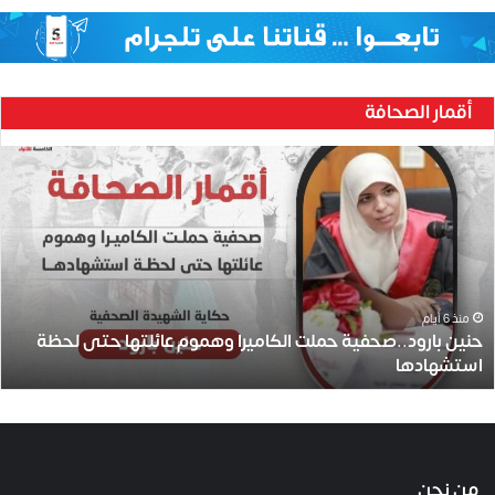
أقمار الصحافة
ح
ن
ي
ن
ب
ا
ر
و
منذ 6 أيام
حنين بارود..صحفية حملت الكاميرا وهموم عائلتها حتى لحظة
د
استشهادها
.
.
ص
ح
ف
ي
من نحن