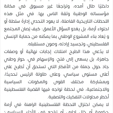
داخليًا طال أمده، وتراجعًا غير مسبوق في مكانة
مؤسساته الوطنية وثقة الناس بها. في مثل هذه
اللحظات التاريخية الفاصلة، لا يعود التحدي إدارةَ سلطة أو
احتواء أزمة، بل يغدو السؤال الأعمق: كيف يُصان المجتمع
و يُعاد بناء المشروع الوطني بما يمكّنه من حماية الإنسان
الفلسطيني، وتجسيد إرادته، وصون مستقبله.
لا يدّعي هذا الطرح امتلاك إجابات نهائية أو وصفات
جاهزة، بل يسعى إلى فتح، والإسهام في، حوار وطني
جاد حول جملة من الأفكار التي تستحق أن تُطرح على
أعلى مستوى سياسي، وعلى طاولة الرئيس تحديدًا،
وبمشاركة مختلف القوى والمكونات السياسية
والاجتماعية، في لحظة تواجه فيها القضية الفلسطينية
أخطر محاولات التفكيك والتصفية.
لا يمكن اختزال اللحظة الفلسطينية الراهنة في أزمة
حكومة أو خلل إداري أو تراجع في الأداء السياسي؛