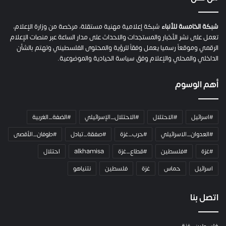
ة
ح
م
شبكة الخامسة للأنباء
شبكة إعلامية مهنية مستقلة، مرخصة من وزارة الإعلام،
ل
تعمل على نشر الأخبار والمستجدات والاحداث على مدار الساعة عبر منصات الإعلام
ت
الرقمي وموقعاً رسميا يعمل وفقاً للرؤية والمحتوى الفلسطيني وتهتم بالشأن
ا
الداخلي والمحلي والإعلام وفق سياسة الحيادية والموضوعية.
ل
ك
أهم الوسوم
ا
م
ي
#اسرائيل
#الاحتلال
#الاحتلال_الإسرائيلي
#الضفة_الغربية
ر
ا
#العدوان_الاسرائيلي
#حرب_غزة
#صفقة_تبادل
#طوفان_الأقصى
و
#غزة
#فلسطين
#قطاع_غزة
alkhamisa
احتلال
ه
م
اسرائيل
حماس
غزة
فلسطين
نتنياهو
و
م
ع
اتصل بنا
ا
ئ