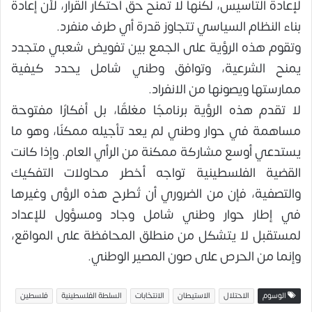
لإعادة التأسيس، لكنها لا تمنح حق احتكار القرار، لأن إعادة
بناء النظام السياسي تتجاوز قدرة أي طرف منفرد.
وتقوم هذه الرؤية على الجمع بين تفويض شعبي متجدد
يمنح الشرعية، وتوافق وطني شامل يحدد كيفية
ممارستها ويصونها من الانفراد.
لا تقدم هذه الرؤية برنامجًا مغلقًا، بل أفكارًا مفتوحة
مساهمة في حوار وطني لم يعد تأجيله ممكنًا، وهو ما
يستدعي أوسع مشاركة ممكنة من الرأي العام. وإذا كانت
القضية الفلسطينية تواجه أخطر محاولات التفكيك
والتصفية، فإن من الضروري أن تُطرح هذه الرؤى وغيرها
في إطار حوار وطني شامل وجاد ومسؤول للإعداد
لمستقبل لا يتشكل من منطلق المحافظة على المواقع،
وإنما من الحرص على صون المصير الوطني.
الوسوم
الاحتلال
الاستيطان
الانتخابات
السلطة الفلسطينية
فلسطين