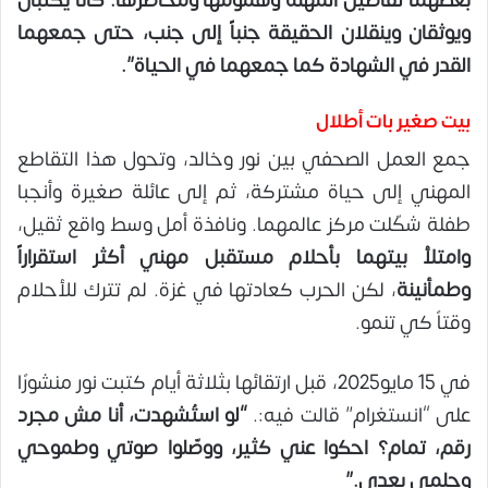
بعضهما تفاصيل المهنة وهمومها ومخاطرها. كانا يكتبان
ويوثقان وينقلان الحقيقة جنباً إلى جنب، حتى جمعهما
القدر في الشهادة كما جمعهما في الحياة”.
بيت صغير بات أطلال
جمع العمل الصحفي بين نور وخالد، وتحول هذا التقاطع
المهني إلى حياة مشتركة، ثم إلى عائلة صغيرة وأنجبا
طفلة شكّلت مركز عالمهما. ونافذة أمل وسط واقع ثقيل،
وامتلأ بيتهما بأحلام مستقبل مهني أكثر استقراراً
وطمأنينة
، لكن الحرب كعادتها في غزة. لم تترك للأحلام
وقتاً كي تنمو.
في 15 مايو2025، قبل ارتقائها بثلاثة أيام كتبت نور منشورًا
على “انستغرام” قالت فيه:.
“لو استُشهدت، أنا مش مجرد
رقم، تمام؟ احكوا عني كثير، ووصّلوا صوتي وطموحي
وحلمي بعدي.”