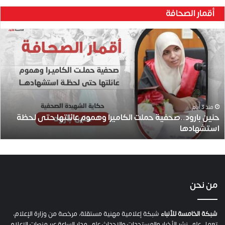
أقمار الصحافة
ح
ن
ي
ن
ب
ا
ر
و
منذ 3 أيام
حنين بارود..صحفية حملت الكاميرا وهموم عائلتها حتى لحظة
د
استشهادها
.
.
ص
ح
ف
ي
من نحن
ة
ح
م
شبكة الخامسة للأنباء
شبكة إعلامية مهنية مستقلة، مرخصة من وزارة الإعلام،
ل
تعمل على نشر الأخبار والمستجدات والاحداث على مدار الساعة عبر منصات الإعلام