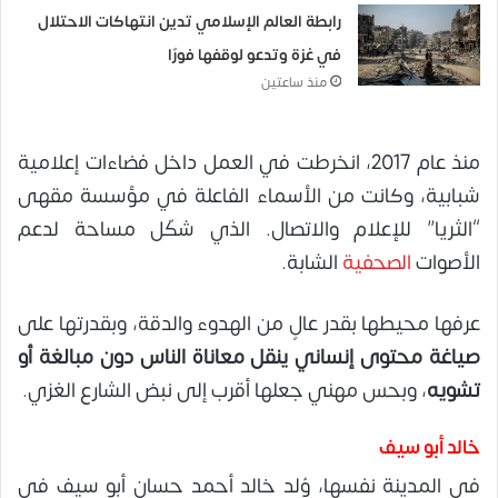
رابطة العالم الإسلامي تدين انتهاكات الاحتلال
في غزة وتدعو لوقفها فورًا
منذ ساعتين
منذ عام 2017، انخرطت في العمل داخل فضاءات إعلامية
شبابية، وكانت من الأسماء الفاعلة في مؤسسة مقهى
“الثريا” للإعلام والاتصال. الذي شكّل مساحة لدعم
الأصوات
الصحفية
الشابة.
عرفها محيطها بقدر عالٍ من الهدوء والدقة، وبقدرتها على
صياغة محتوى إنساني ينقل معاناة الناس دون مبالغة أو
تشويه
، وبحس مهني جعلها أقرب إلى نبض الشارع الغزي.
خالد أبو سيف
في المدينة نفسها، وُلد خالد أحمد حسان أبو سيف في