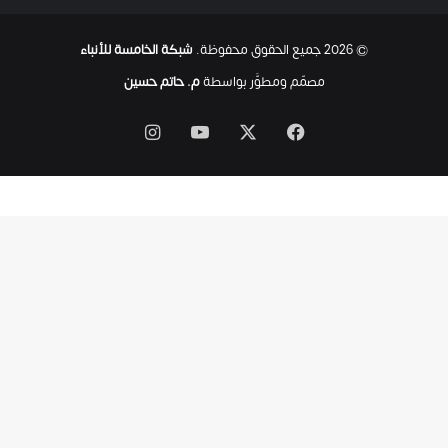
ح
ت
© 2026 جميع الحقوق محفوظة.
شبكة الخامسة للأنباء
ى
ل
مصمّم ومطوَّر بواسطة
م. حاتم حسين
ح
ظ
‫X
فيسبوك
‫YouTube
انستقرام
ة
ا
س
ت
ش
ه
ا
د
ه
ا