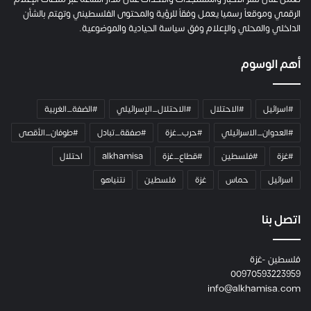
ت
الرقمي وموقعاً رسميا يعمل وفقاً للرؤية والمحتوى الفلسطيني وتهتم بالشأن
ا
الداخلي والمحلي والإعلام وفق سياسة الحيادية والموضوعية.
ل
ك
أهم الوسوم
ا
م
ي
#اسرائيل
#الاحتلال
#الاحتلال_الإسرائيلي
#الضفة_الغربية
ر
ا
#العدوان_الاسرائيلي
#حرب_غزة
#صفقة_تبادل
#طوفان_الأقصى
و
#غزة
#فلسطين
#قطاع_غزة
alkhamisa
احتلال
ه
م
اسرائيل
حماس
غزة
فلسطين
نتنياهو
و
م
ع
اتصل بنا
ا
ئ
فلسطين -غزة
ل
00970593223959
ت
info@alkhamisa.com
ه
ا