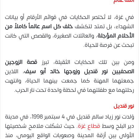
آمنة غنام
في غزة، لا تُختصر الحكايات في قوائم الأرقام أو بيانات
الشهداء، بل تمتد لتكشف
خلف كل اسم عالماً كاملاً من
الأحلام المؤجلة
، والعائلات الصغيرة، والقصص التي كانت
تبحث عن فرصة للحياة.
ومن بين تلك الحكايات الثقيلة، تبرز
قصة الزوجين
الصحفيين نور قنديل وزوجها خالد أبو سيف
، اللذين
جمعتهما المهنة كما جمعت بينهما الحياة، وانتهت
رحلتهما مع طفلتهما في لحظة واحدة تحت نار الحرب.
نور قنديل
وُلدت نور زياد سالم قنديل في 4 سبتمبر 1998، في مدينة
دير البلح وسط
قطاع غزة
. حيث تشكّلت ملامح شخصيتها
الأولى بين أزقة المدينة وصعوبات الواقع اليومي، منذ