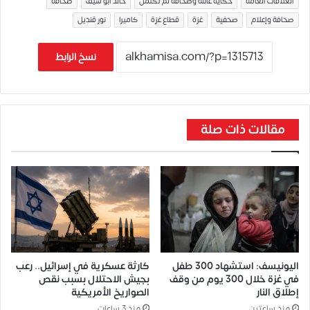
العلاقات العامة
حكاية عائلة وصحافة لم تكتمل
خالد أبو سيف
صحافة
صحافة وإعلام
صحفية
غزة
قطاع غزة
كاميرا
نور قنديل
نسخ الرابط
مقالات ذات صلة
اليونيسف: استشهاد 300 طفل
كارثة عسكرية في إسرائيل.. رعب
في غزة خلال 300 يوم من وقف
بجيش الاحتلال بسبب نقص
إطلاق النار
الصواريخ الأمريكية
منذ ساعتين
منذ 3 ساعات