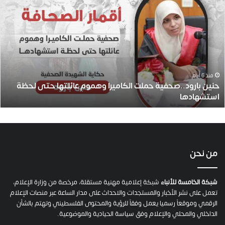
ح
ن
ي
ن
ب
ا
ر
و
منذ 6 أيام
حنين بارود..صحفية حملت الكاميرا وهموم عائلتها حتى لحظة
د
استشهادها
.
.
ص
ح
ف
ي
من نحن
ة
ح
م
شبكة الخامسة للأنباء
شبكة إعلامية مهنية مستقلة، مرخصة من وزارة الإعلام،
ل
تعمل على نشر الأخبار والمستجدات والاحداث على مدار الساعة عبر منصات الإعلام
ت
الرقمي وموقعاً رسميا يعمل وفقاً للرؤية والمحتوى الفلسطيني وتهتم بالشأن
ا
الداخلي والمحلي والإعلام وفق سياسة الحيادية والموضوعية.
ل