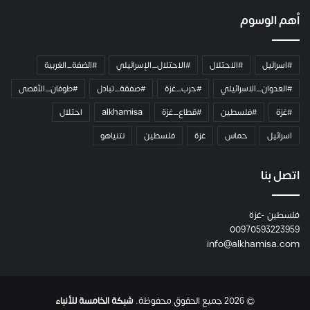
ك
أهم الوسوم
ا
م
ي
#اسرائيل
#الاحتلال
#الاحتلال_الإسرائيلي
#الضفة_الغربية
ر
ا
#العدوان_الاسرائيلي
#حرب_غزة
#صفقة_تبادل
#طوفان_الأقصى
و
#غزة
#فلسطين
#قطاع_غزة
alkhamisa
احتلال
ه
م
اسرائيل
حماس
غزة
فلسطين
نتنياهو
و
م
ع
اتصل بنا
ا
ئ
فلسطين -غزة
ل
00970593223959
ت
info@alkhamisa.com
ه
ا
ح
ت
© 2026 جميع الحقوق محفوظة.
شبكة الخامسة للأنباء
ى