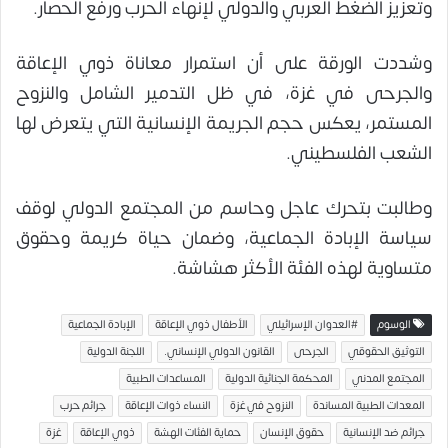
وتعزيز الضغط العربي والدولي لإنهاء الحرب ورفع الحصار.
وشددت الورقة على أن استمرار معاناة ذوي الإعاقة
والجرحى في غزة، في ظل التدمير الشامل والنزوح
المستمر، يعكس حجم الجريمة الإنسانية التي يتعرض لها
الشعب الفلسطيني.
وطالبت بتحرك عاجل وحاسم من المجتمع الدولي لوقف
سياسة الإبادة الجماعية، وضمان حياة كريمة وحقوق
متساوية لهذه الفئة الأكثر هشاشة.
الوسوم
#العدوان الإسرائيلي
الأطفال ذوي الإعاقة
الإبادة الجماعية
التوثيق الحقوقي
الجرحى
القانون الدولي الإنساني.
اللجنة الدولية
المجتمع المدني
المحكمة الجنائية الدولية
المساعدات الطبية
المعدات الطبية المساندة
النزوح في غزة
النساء ذوات الإعاقة
جرائم حرب
جرائم ضد الإنسانية
حقوق الإنسان
حماية الفئات الهشة
ذوي الإعاقة
غزة