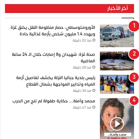
آخر الأخبار
الأورومتوسطي: حصار منظومة النقل يخنق غزة
ويهدد 1.4 مليون شخص بأزمة غذائية حادة
منذ 20 دقيقة
صحة غزة: شهيدان و8 إصابات خلال الـ 24 ساعة
الماضية
منذ 28 دقيقة
رئيس بلدية جباليا النزلة يكشف تفاصيل أزمة
المياه وتدابير المواجهة بشمال القطاع
منذ 38 دقيقة
محمد وآمنة… حكاية طفولة لم تنج من الحرب
منذ 47 دقيقة