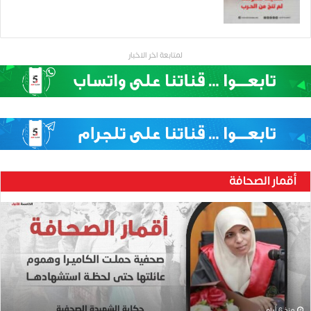
لمتابعة اخر الاخبار
أقمار الصحافة
ح
ن
ي
ن
ب
ا
ر
و
منذ 6 أيام