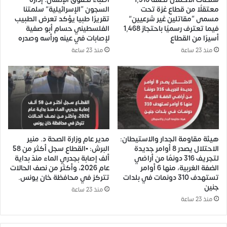
معتقلًا من قطاع غزة تحت
السجون “الإسرائيلية” سلمتنا
مسمى “مقاتلين غير شرعيين”
تقريرًا طبيا يؤكد تعرض الطبيب
فيما تعترف رسميًا باحتجاز 1,468
الفلسطيني حسام أبو صفية
أسيرًا من القطاع
لإصابات في عينه ورأسه وصدره
منذ 23 ساعة
منذ 23 ساعة
هيئة مقاومة الجدار والاستيطان:
مدير عام وزارة الصحة د. منير
الاحتلال يصدر 8 أوامر جديدة
البرش: ▪️القطاع سجل أكثر من 58
لتجريف 316 دونمًا من أراضي
ألف إصابة بجدري الماء منذ بداية
الضفة الغربية، منها 6 أوامر
عام 2026، وأكثر من نصف الحالات
تستهدف 310 دونمات في بلدات
تتركز في محافظة خان يونس.
جنين
منذ 23 ساعة
منذ 23 ساعة