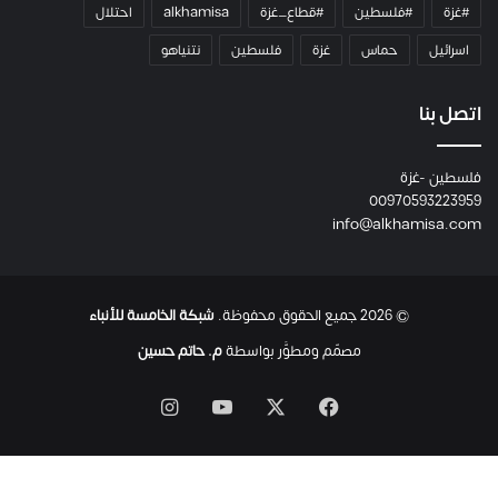
#غزة
#فلسطين
#قطاع_غزة
alkhamisa
احتلال
ه
م
اسرائيل
حماس
غزة
فلسطين
نتنياهو
و
م
ع
اتصل بنا
ا
ئ
فلسطين -غزة
ل
00970593223959
ت
info@alkhamisa.com
ه
ا
ح
ت
© 2026 جميع الحقوق محفوظة.
شبكة الخامسة للأنباء
ى
ل
مصمّم ومطوَّر بواسطة
م. حاتم حسين
ح
ظ
‫X
فيسبوك
‫YouTube
انستقرام
ة
ا
س
ت