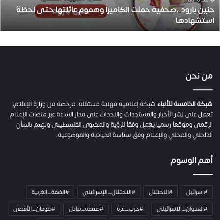
حنين بارود..صحفية حملت الكاميرا وهموم عائلتها حتى لحظة
د
استشهادها
.
.
ص
ح
ف
ي
من نحن
ة
ح
م
شبكة الخامسة للأنباء
شبكة إعلامية مهنية مستقلة، مرخصة من وزارة الإعلام،
ل
تعمل على نشر الأخبار والمستجدات والاحداث على مدار الساعة عبر منصات الإعلام
ت
الرقمي وموقعاً رسميا يعمل وفقاً للرؤية والمحتوى الفلسطيني وتهتم بالشأن
ا
الداخلي والمحلي والإعلام وفق سياسة الحيادية والموضوعية.
ل
ك
أهم الوسوم
ا
م
ي
#اسرائيل
#الاحتلال
#الاحتلال_الإسرائيلي
#الضفة_الغربية
ر
ا
#العدوان_الاسرائيلي
#حرب_غزة
#صفقة_تبادل
#طوفان_الأقصى
و