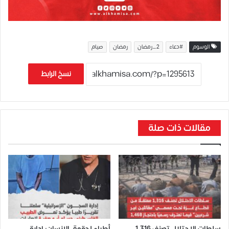
الوسوم
#دعاء
2_رمضان
رمضان
صيام
نسخ الرابط
مقالات ذات صلة
سلطات الاحتلال تصنف 1,316
أطباء لحقوق الإنسان: إدارة