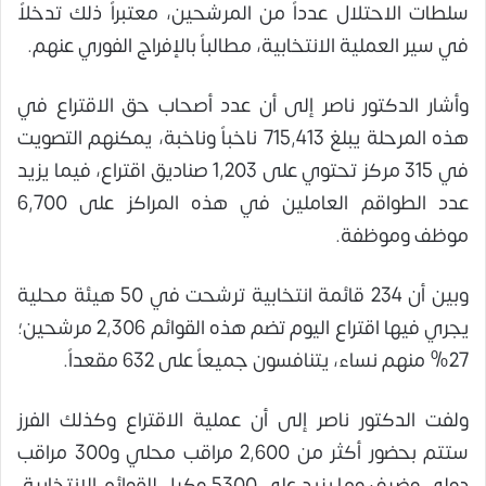
سلطات الاحتلال عدداً من المرشحين، معتبراً ذلك تدخلاً
في سير العملية الانتخابية، مطالباً بالإفراج الفوري عنهم.
وأشار الدكتور ناصر إلى أن عدد أصحاب حق الاقتراع في
هذه المرحلة يبلغ 715,413 ناخباً وناخبة، يمكنهم التصويت
في 315 مركز تحتوي على 1,203 صناديق اقتراع، فيما يزيد
عدد الطواقم العاملين في هذه المراكز على 6,700
موظف وموظفة.
وبين أن 234 قائمة انتخابية ترشحت في 50 هيئة محلية
يجري فيها اقتراع اليوم تضم هذه القوائم 2,306 مرشحين؛
27% منهم نساء، يتنافسون جميعاً على 632 مقعداً.
ولفت الدكتور ناصر إلى أن عملية الاقتراع وكذلك الفرز
ستتم بحضور أكثر من 2,600 مراقب محلي و300 مراقب
دولي وضيف وما يزيد على 5300 وكيل للقوائم الانتخابية،