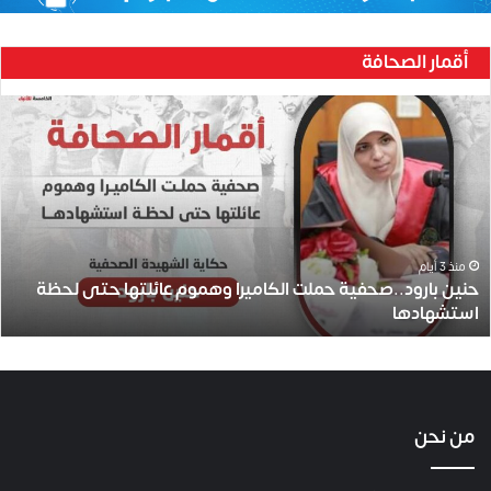
أقمار الصحافة
حنين
بارود..صحفية
حملت
الكاميرا
وهموم
عائلتها
حتى
لحظة
منذ 3 أيام
حنين بارود..صحفية حملت الكاميرا وهموم عائلتها حتى لحظة
استشهادها
استشهادها
من نحن