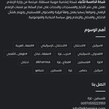
شبكة الخامسة للأنباء
شبكة إعلامية مهنية مستقلة، مرخصة من وزارة الإعلام،
تعمل على نشر الأخبار والمستجدات والاحداث على مدار الساعة عبر منصات الإعلام
الرقمي وموقعاً رسميا يعمل وفقاً للرؤية والمحتوى الفلسطيني وتهتم بالشأن
الداخلي والمحلي والإعلام وفق سياسة الحيادية والموضوعية.
أهم الوسوم
#اسرائيل
#الاحتلال
#الاحتلال_الإسرائيلي
#الضفة_الغربية
#العدوان_الاسرائيلي
#حرب_غزة
#صفقة_تبادل
#طوفان_الأقصى
#غزة
#فلسطين
#قطاع_غزة
alkhamisa
احتلال
اسرائيل
حماس
غزة
فلسطين
نتنياهو
اتصل بنا
فلسطين -غزة
00970593223959
info@alkhamisa.com