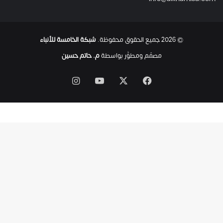
© 2026 جميع الحقوق محفوظة.
شبكة الخامسة للأنباء
مصمّم ومطوَّر بواسطة
م. حاتم حسين
‫X
فيسبوك
‫YouTube
انستقرام