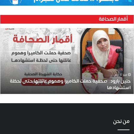
أقمار الصحافة
حنين
بارود..صحفية
حملت
الكاميرا
وهموم
عائلتها
حتى
لحظة
منذ 6 أيام
حنين بارود..صحفية حملت الكاميرا وهموم عائلتها حتى لحظة
استشهادها
استشهادها
من نحن