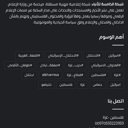
شبكة الخامسة للأنباء
شبكة إعلامية مهنية مستقلة، مرخصة من وزارة الإعلام،
تعمل على نشر الأخبار والمستجدات والاحداث على مدار الساعة عبر منصات الإعلام
الرقمي وموقعاً رسميا يعمل وفقاً للرؤية والمحتوى الفلسطيني وتهتم بالشأن
الداخلي والمحلي والإعلام وفق سياسة الحيادية والموضوعية.
أهم الوسوم
#اسرائيل
#الاحتلال
#الاحتلال_الإسرائيلي
#الضفة_الغربية
#العدوان_الاسرائيلي
#حرب_غزة
#صفقة_تبادل
#طوفان_الأقصى
#غزة
#فلسطين
#قطاع_غزة
alkhamisa
احتلال
اسرائيل
حماس
غزة
فلسطين
نتنياهو
اتصل بنا
فلسطين -غزة
00970593223959