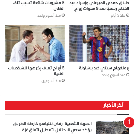
طلاق حمدي الميرغني وإسراء عبد
5 مشروبات شائعة تسبب تلف
الفتاح رسميًا بعد 9 سنوات زواج
الكلى
منذ 5 أيام
منذ أسبوع واحد
برمنغهام سيتي ضد برشلونة
5 أبراج تعرف بكرهها للشخصيات
الغبية
منذ أسبوع واحد
منذ أسبوعين
آخر الأخبار
الجبهة الشعبية: رفض نتنياهو خارطة الطريق
يؤكد سعي الاحتلال لتعطيل اتفاق غزة