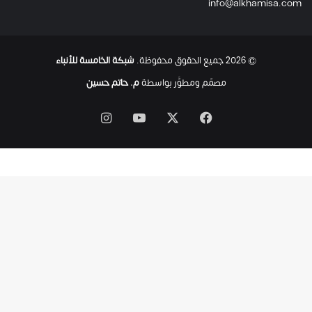
info@alkhamisa.com
© 2026 جميع الحقوق محفوظة.
شبكة الخامسة للأنباء
مصمّم ومطوَّر بواسطة
م. حاتم حسين
‫X
فيسبوك
‫YouTube
انستقرام