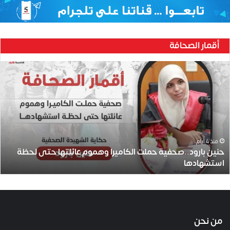
أقمار الصحافة
ح
ن
ي
ن
ب
ا
ر
و
منذ 4 أيام
حنين بارود..صحفية حملت الكاميرا وهموم عائلتها حتى لحظة
د
استشهادها
.
.
ص
ح
ف
ي
من نحن
ة