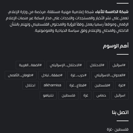
ح
م
شبكة الخامسة للأنباء
شبكة إعلامية مهنية مستقلة، مرخصة من وزارة الإعلام،
ل
تعمل على نشر الأخبار والمستجدات والاحداث على مدار الساعة عبر منصات الإعلام
ت
الرقمي وموقعاً رسميا يعمل وفقاً للرؤية والمحتوى الفلسطيني وتهتم بالشأن
ا
الداخلي والمحلي والإعلام وفق سياسة الحيادية والموضوعية.
ل
ك
أهم الوسوم
ا
م
ي
#اسرائيل
#الاحتلال
#الاحتلال_الإسرائيلي
#الضفة_الغربية
ر
ا
#العدوان_الاسرائيلي
#حرب_غزة
#صفقة_تبادل
#طوفان_الأقصى
و
#غزة
#فلسطين
#قطاع_غزة
alkhamisa
احتلال
ه
م
اسرائيل
حماس
غزة
فلسطين
نتنياهو
و
م
ع
اتصل بنا
ا
ئ
فلسطين -غزة
ل