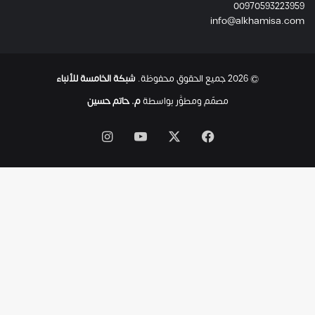
00970593223959
ت
info@alkhamisa.com
ه
ا
ح
ت
© 2026 جميع الحقوق محفوظة.
شبكة الخامسة للأنباء
ى
ل
مصمّم ومطوَّر بواسطة
م. حاتم حسين
ح
ظ
‫X
فيسبوك
‫YouTube
انستقرام
ة
ا
س
ت
ش
ه
ا
د
ه
ا