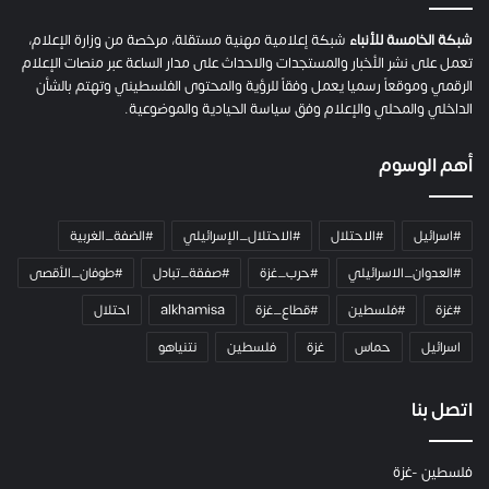
ح
م
شبكة الخامسة للأنباء
شبكة إعلامية مهنية مستقلة، مرخصة من وزارة الإعلام،
ل
تعمل على نشر الأخبار والمستجدات والاحداث على مدار الساعة عبر منصات الإعلام
ت
الرقمي وموقعاً رسميا يعمل وفقاً للرؤية والمحتوى الفلسطيني وتهتم بالشأن
ا
الداخلي والمحلي والإعلام وفق سياسة الحيادية والموضوعية.
ل
ك
أهم الوسوم
ا
م
ي
#اسرائيل
#الاحتلال
#الاحتلال_الإسرائيلي
#الضفة_الغربية
ر
ا
#العدوان_الاسرائيلي
#حرب_غزة
#صفقة_تبادل
#طوفان_الأقصى
و
#غزة
#فلسطين
#قطاع_غزة
alkhamisa
احتلال
ه
م
اسرائيل
حماس
غزة
فلسطين
نتنياهو
و
م
ع
اتصل بنا
ا
ئ
فلسطين -غزة
ل