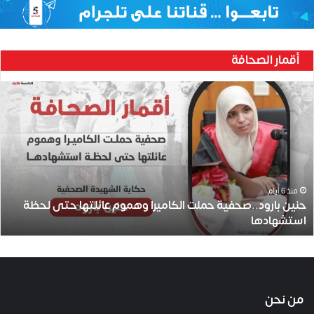
أقمار الصحافة
ح
ن
ي
ن
ب
ا
ر
و
منذ 6 أيام
حنين بارود..صحفية حملت الكاميرا وهموم عائلتها حتى لحظة
د
استشهادها
.
.
ص
ح
ف
ي
من نحن
ة