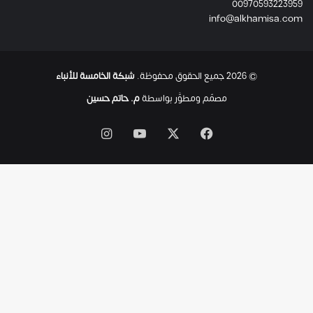
00970593223959
ت
info@alkhamisa.com
ه
ا
ح
ت
© 2026 جميع الحقوق محفوظة.
شبكة الخامسة للأنباء
ى
ل
مصمّم ومطوَّر بواسطة
م. حاتم حسين
ح
ظ
‫X
فيسبوك
‫YouTube
انستقرام
ة
ا
س
ت
ش
ه
ا
د
ه
ا