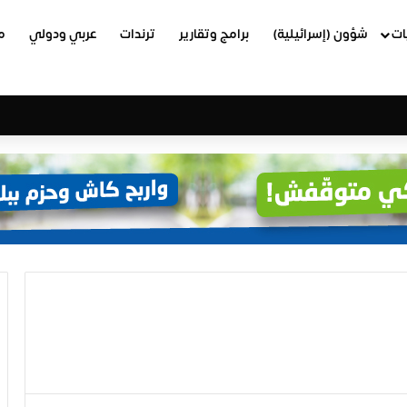
ات
شؤون (إسرائيلية)
برامج وتقارير
ترندات
عربي ودولي
م