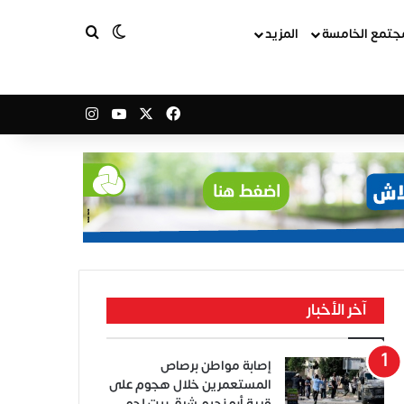
بحث عن
الوضع المظلم
جتمع الخامسة
المزيد
‫X
فيسبوك
‫YouTube
انستقرام
آخر الأخبار
إصابة مواطن برصاص
المستعمرين خلال هجوم على
قرية أبو نجيم شرق بيت لحم