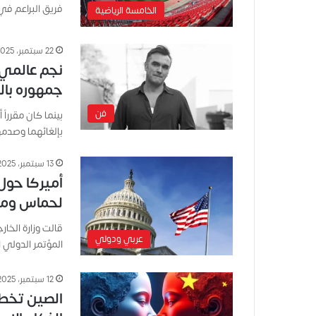
فريق البراعم في
الخامسة الرياضية
22 سبتمبر، 2025
نجم عالمي 
جمهوره با
فن
بينما كان مقررا
بإلغائهما وصدم
13 سبتمبر، 2025
أميركا حول 
لحماس ومثا
قالت وزارة الخار
عربي ودولي
المؤتمر الدولي
12 سبتمبر، 2025
الصين تخط