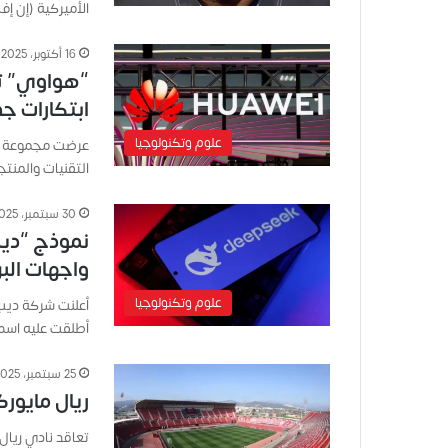
الأميركية (إن إف
16 أكتوبر، 2025
“هواوي” ت
ابتكارات ج
علوم وتكنولوجيا
عرضت مجموعة من
التقنيات والمنت
30 سبتمبر، 2025
نموذج “دي
واجهات الب
علوم وتكنولوجيا
أعلنت شركة ديب
أطلقت عليه اسم V3.2-exp، يتميز بآلية “الاهتمام المتنا
25 سبتمبر، 2025
ريال مايورك
تعاقد نادي ريال