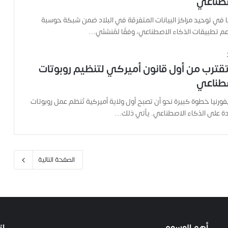
صطناعي
ل
ت
مًا في توحيد مراكز البيانات المتفرقة في البلاد ضمن شبكة حوسبة
ه
عم تطبيقات الذكاء الاصطناعي، وفقًا لمُنشئي…
ا
ح
ت
 تقترب من أول قانون أميركي لتنظيم روبوتات
ى
ل
صطناعي
ح
ظ
ورنيا خطوة كبيرة نحو أن تصبح أول ولاية أميركية تُنظم عمل روبوتات
ة
دة على الذكاء الاصطناعي. يأتي ذلك…
ا
س
ت
ش
الصفحة التالية
ه
ا
د
ه
ا