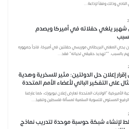
 النادي وذلك وفقاً لإذاعة…
ة
ح
م
ل
شهير يلغي حفلاته في أميركا ويصدم
ت
ا
لسبب
ل
ك
ً أن يحي المغني البريطاني موريسي حفلتين في أميركا، فاجأ جمهوره
ا
هم بالسبب. “”تهديد حقيقي لحياته” فقد…
م
ي
ر
إقرار إعلان حل الدولتين: مثير للسخرية وهدية
ا
ل على التفكير البالي لأعضاء الأمم المتحدة
و
ه
جية الأميركية “الولايات المتحدة تعارض إعلان نيويورك، كما عارضنا
م
 الرفيع المستوى للتسوية السلمية لمسألة فلسطين وتنفيذ…
و
م
ع
ا
ط لإنشاء شبكة حوسبة موحدة لتدريب نماذج
ئ