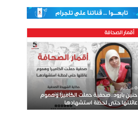
أقمار الصحافة
منذ 5 أيام
حنين بارود..صحفية حملت الكاميرا وهموم
عائلتها حتى لحظة استشهادها