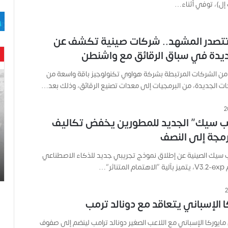
 إل)، توفي أثناء…
تصدر المشهد.. شركات صينية تكشف عن
ديدة في سباق الرقائق مع واشنطن
 الشركات المرتبطة بشركة هواوي تكنولوجيز باقة واسعة من
ح
ن
جات الجديدة، من البرمجيات إلى معدات تصنيع الرقائق، وذلك بعد…
ي
ن
ب
ب سيك” الجديد للمطورين يخفض تكاليف
ا
رمجة إلى النصف
ر
و
 سيك الصينية عن إطلاق نموذج تجريبي جديد للذكاء الاصطناعي
د
ثر”…
.
.
ص
ا الإسباني يتعاقد مع دونالد ترمب
ح
ف
 مايوركا الإسباني مع اللاعب الصغير دونالد ترامب لينضم إلى صفوف
ي