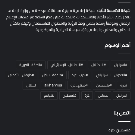
ح
م
شبكة الخامسة للأنباء
شبكة إعلامية مهنية مستقلة، مرخصة من وزارة الإعلام،
ل
تعمل على نشر الأخبار والمستجدات والاحداث على مدار الساعة عبر منصات الإعلام
ت
الرقمي وموقعاً رسميا يعمل وفقاً للرؤية والمحتوى الفلسطيني وتهتم بالشأن
ا
الداخلي والمحلي والإعلام وفق سياسة الحيادية والموضوعية.
ل
ك
أهم الوسوم
ا
م
ي
#اسرائيل
#الاحتلال
#الاحتلال_الإسرائيلي
#الضفة_الغربية
ر
ا
#العدوان_الاسرائيلي
#حرب_غزة
#صفقة_تبادل
#طوفان_الأقصى
و
#غزة
#فلسطين
#قطاع_غزة
alkhamisa
احتلال
ه
م
اسرائيل
حماس
غزة
فلسطين
نتنياهو
و
م
ع
اتصل بنا
ا
ئ
فلسطين -غزة
ل