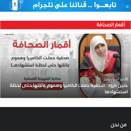
أقمار الصحافة
ح
ن
ي
ن
ب
ا
ر
و
منذ أسبوع واحد
حنين بارود..صحفية حملت الكاميرا وهموم عائلتها حتى لحظة
د
استشهادها
.
.
ص
ح
ف
ي
من نحن
ة