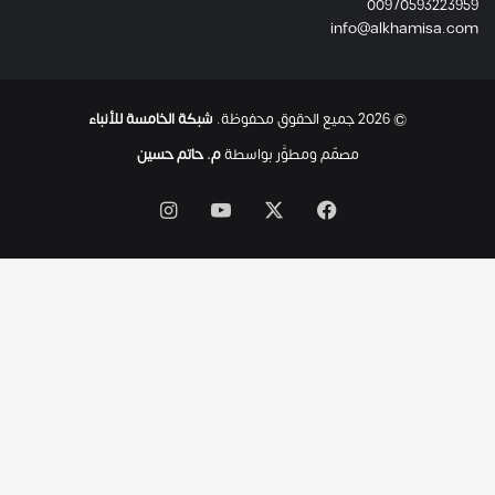
00970593223959
ت
info@alkhamisa.com
ه
ا
ح
ت
© 2026 جميع الحقوق محفوظة.
شبكة الخامسة للأنباء
ى
ل
مصمّم ومطوَّر بواسطة
م. حاتم حسين
ح
ظ
‫X
فيسبوك
‫YouTube
انستقرام
ة
ا
س
ت
ش
ه
ا
د
ه
ا