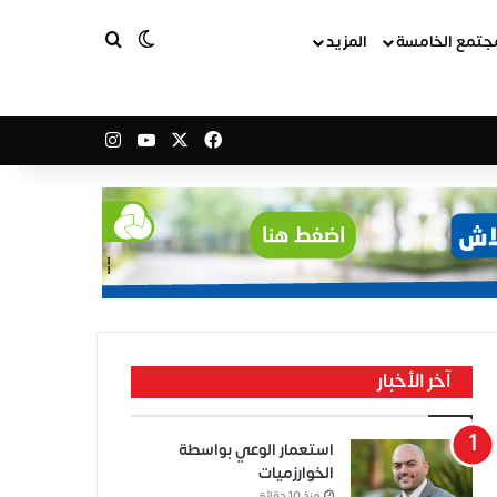
بحث عن
الوضع المظلم
جتمع الخامسة
المزيد
‫X
فيسبوك
‫YouTube
انستقرام
آخر الأخبار
استعمار الوعي بواسطة
الخوارزميات