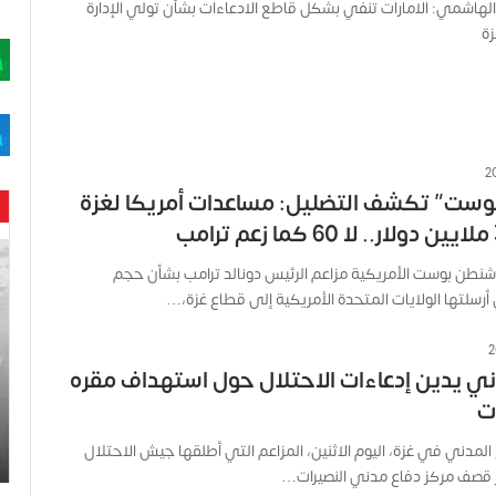
 الهاشمي: الامارات تنفي بشكل قاطع الادعاءات بشأن تولي الإدارة
زة
وست” تكشف التضليل: مساعدات أمريكا لغزة
ح
نطن بوست الأمريكية مزاعم الرئيس دونالد ترامب بشأن حجم
ن
ي
أرسلتها الولايات المتحدة الأمريكية إلى قطاع غزة،…
ن
ب
ا
دني يدين إدعاءات الاحتلال حول استهداف مقره
ر
ت
و
د
 المدني في غزة، اليوم الاثنين، المزاعم التي أطلقها جيش الاحتلال
.
ير قصف مركز دفاع مدني النصيرات…
.