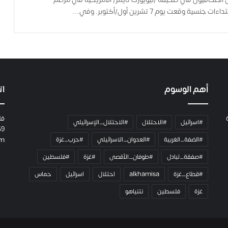
م
سية وقعت يوم 7 تشرين أول/أكتوبر. وفي…
ع
ا
ئ
ل
ت
ه
ا
ح
أهم الوسوم
ات
ت
ى
فل
ل
#اسرائيل
#الاحتلال
#الاحتلال_الإسرائيلي
59
ح
#الضفة_الغربية
#العدوان_الاسرائيلي
#حرب_غزة
om
ظ
ة
#صفقة_تبادل
#طوفان_الأقصى
#غزة
#فلسطين
ا
س
#قطاع_غزة
alkhamisa
احتلال
اسرائيل
حماس
ت
غزة
فلسطين
نتنياهو
ش
ه
ا
د