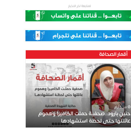
لمتابعة اخر الاخبار
أقمار الصحافة
منذ 5 أيام
حنين بارود..صحفية حملت الكاميرا وهموم
عائلتها حتى لحظة استشهادها