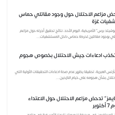
ص
ح
ض مزاعم الاحتلال حول وجود مقاتلي حماس
ف
ي
فيات غزة
ة
ح
شيتد برس” الأمريكية، اليوم الأحد، نتائج تحقيق أجرته حول مزاعم
م
ائيلي بوجود مقاتلين لحركة حماس داخل المستشفيات…
ل
ت
ا
ُكذب ادعاءات جيش الاحتلال بخصوص هجوم
ل
ك
ا
س العبرية، تحقيقا يظهر عدم صحة ادعاءات التحقيقات الأولية التي
م
تلال بشأن هجومه على خيام النازحين…
ي
ر
ا
و
ايمز” تدحض مزاعم الاحتلال حول الاعتداء
ه
وبر
م
و
لصحافيون في صحيفة /نيويورك تايمز/ الأمريكية في مزاعم