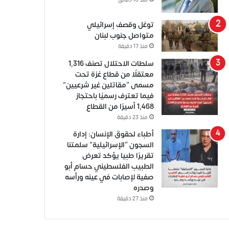
منذ 10 دقائق
توغل وقصف إسرائيلي
متواصل جنوب لبنان
منذ 17 دقيقة
سلطات الاحتلال تصنف 1,316
معتقلًا من قطاع غزة تحت
مسمى “مقاتلين غير شرعيين”
فيما تعترف رسميًا باحتجاز
1,468 أسيرًا من القطاع
منذ 23 دقيقة
أطباء لحقوق الإنسان: إدارة
السجون “الإسرائيلية” سلمتنا
تقريرًا طبيا يؤكد تعرض
الطبيب الفلسطيني حسام أبو
صفية لإصابات في عينه ورأسه
وصدره
منذ 27 دقيقة