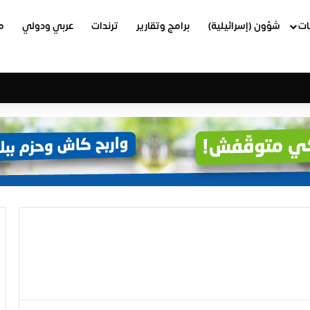
ات
شؤون (إسرائيلية)
برامج وتقارير
ترندات
عربي ودولي
م