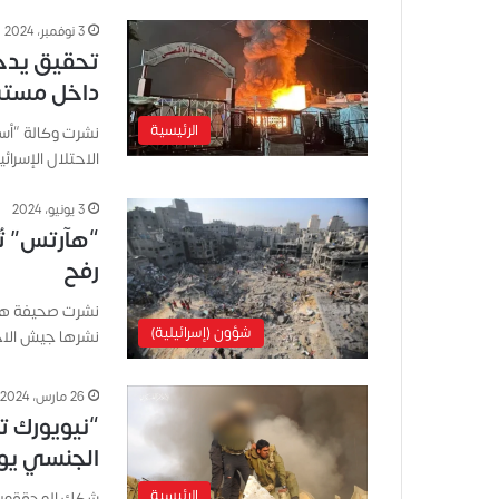
3 نوفمبر، 2024
تحقيق يدح
داخل مستش
الرئيسية
نشرت وكالة “أسو
الاحتلال الإسر
3 يونيو، 2024
“هآرتس” ت
رفح
نشرت صحيفة هآرت
شؤون (إسرائيلية)
نشرها جيش الاح
26 مارس، 2024
“نيويورك ت
الجنسي يوم 7 أكت
الرئيسية
شكك المحققون ا