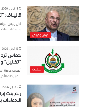
18 أبريل، 2026
قاليباف: “ترامب” أدلى بـ
قال رئيس البرلما
بسبعة ادعاءات
عربي ودولي
15 أبريل، 2026
حماس ترد عل
“تضليل” وال
محليات
أصدرت حركة المق
التصريحات الأخي
2 فبراير، 2026
ريم بنت إب
الادعاءات ب