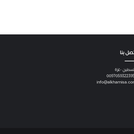
صل بنا
سطين -غزة
009705932239
info@alkhamisa.c