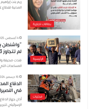
ريم بنت إبراهيم
المدنية لقطاع غ
بطاقات اخبارية
4 أغسطس، 2025
“واشنطن ب
لم تتجاوز 3 ملايين دولار.. لا 60 كما زعم ترامب
الرئيسية
فندت صحيفة واش
المساعدات التي 
16 ديسمبر، 2024
الدفاع الم
في النصيرا
محليات
أدان جهاز الدفاع
الإسرائيلي لتبر