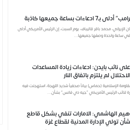
7 ادعاءات بساعة جميعها كاذبة
ن الإيراني، محمد باقر قاليباف، يوم السبت، إن الرئيس الأمريكي أدلى
 في ساعة واحدة وصفها جميعها…
ى نائب بايدن: ادعاءات زيادة المساعدات
احتلال لم يلتزم باتفاق النار
اومة الإسلامية (حماس) بياناً صحفياً شديد اللهجة، استهجنت فيه
رة لنائب الرئيس الأمريكي “جيه دي فانس” بشأن…
راهيم الهاشمي: الامارات تنفي بشكل قاطع
شأن تولي الإدارة المدنية لقطاع غزة