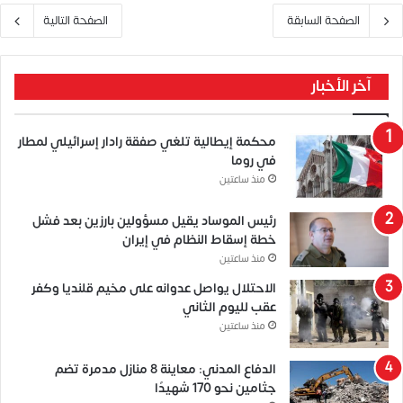
الصفحة السابقة
الصفحة التالية
آخر الأخبار
محكمة إيطالية تلغي صفقة رادار إسرائيلي لمطار
في روما
منذ ساعتين
رئيس الموساد يقيل مسؤولين بارزين بعد فشل
خطة إسقاط النظام في إيران
منذ ساعتين
الاحتلال يواصل عدوانه على مخيم قلنديا وكفر
عقب لليوم الثاني
منذ ساعتين
الدفاع المدني: معاينة 8 منازل مدمرة تضم
جثامين نحو 170 شهيدًا