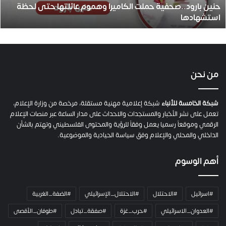
حنين بارود..صحفية حملت الكاميرا وهموم عائلتها حتى لحظة
د
استشهادها
.
.
ص
ح
ف
ي
من نحن
ة
ح
م
شبكة الخامسة للأنباء
شبكة إعلامية مهنية مستقلة، مرخصة من وزارة الإعلام،
ل
تعمل على نشر الأخبار والمستجدات والاحداث على مدار الساعة عبر منصات الإعلام
ت
الرقمي وموقعاً رسميا يعمل وفقاً للرؤية والمحتوى الفلسطيني وتهتم بالشأن
ا
الداخلي والمحلي والإعلام وفق سياسة الحيادية والموضوعية.
ل
ك
أهم الوسوم
ا
م
ي
#اسرائيل
#الاحتلال
#الاحتلال_الإسرائيلي
#الضفة_الغربية
ر
ا
#العدوان_الاسرائيلي
#حرب_غزة
#صفقة_تبادل
#طوفان_الأقصى
و