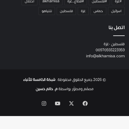
#غزة
#فلسطين
#قطاع_غزة
alkhamisa
احتلال
ه
م
اسرائيل
حماس
غزة
فلسطين
نتنياهو
و
م
ع
اتصل بنا
ا
ئ
فلسطين -غزة
ل
00970593223959
ت
info@alkhamisa.com
ه
ا
ح
ت
© 2026 جميع الحقوق محفوظة.
شبكة الخامسة للأنباء
ى
ل
مصمّم ومطوَّر بواسطة
م. حاتم حسين
ح
ظ
‫X
فيسبوك
‫YouTube
انستقرام
ة
ا
س
ت
ش