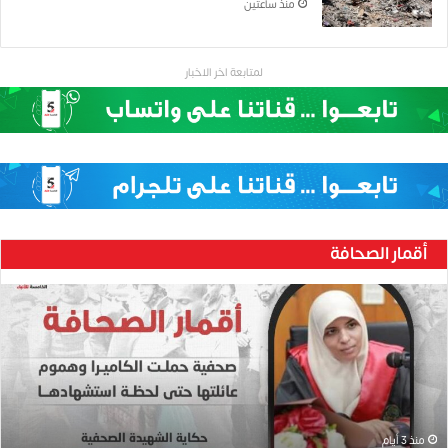
منذ ساعتين
لمتابعة اخر الاخبار
أقمار الصحافة
ح
ن
ي
ن
ب
ا
ر
و
منذ 3 أيام