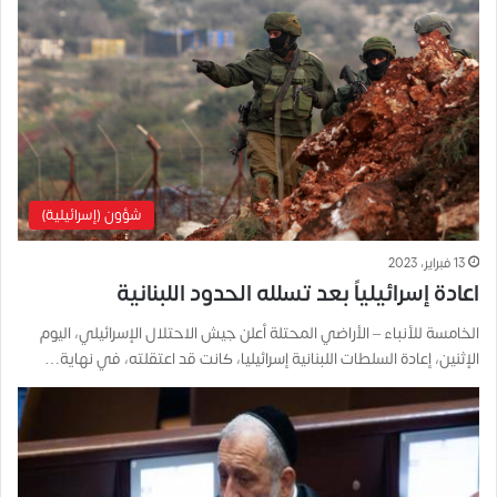
شؤون (إسرائيلية)
13 فبراير، 2023
اعادة إسرائيلياً بعد تسلله الحدود اللبنانية
الخامسة للأنباء – الأراضي المحتلة أعلن جيش الاحتلال الإسرائيلي، اليوم
الإثنين، إعادة السلطات اللبنانية إسرائيليا، كانت قد اعتقلته، في نهاية…