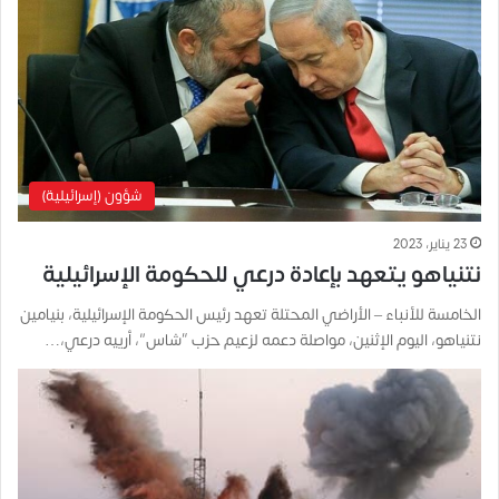
شؤون (إسرائيلية)
23 يناير، 2023
نتنياهو يتعهد بإعادة درعي للحكومة الإسرائيلية
الخامسة للأنباء – الأراضي المحتلة تعهد رئيس الحكومة الإسرائيلية، بنيامين
نتنياهو، اليوم الإثنين، مواصلة دعمه لزعيم حزب “شاس”، أرييه درعي،…