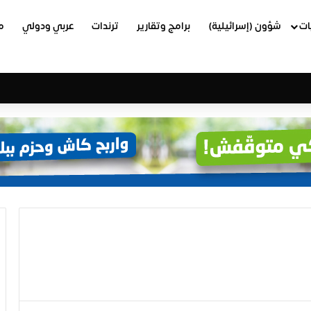
ات
شؤون (إسرائيلية)
برامج وتقارير
ترندات
عربي ودولي
م