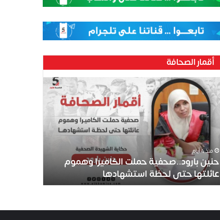
أقمار الصحافة
منذ 4 أيام
حنين بارود..صحفية حملت الكاميرا وهموم
عائلتها حتى لحظة استشهادها