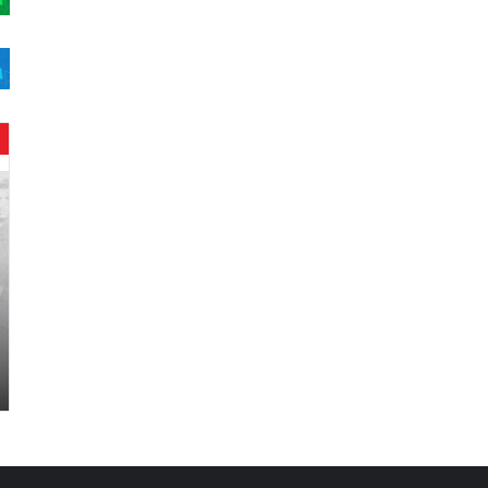
ح
ن
ي
ن
ب
ا
ر
و
د
.
.
ص
ح
ف