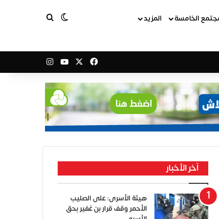
بحث عن
الوضع المظلم
جتمع الخامسة
المزيد
‫X
فيسبوك
‫YouTube
انستقرام
آخر الأخبار
هيئة الأسرى: على الصليب
الأحمر وقف قرار بن غفير بحق
الأسرى