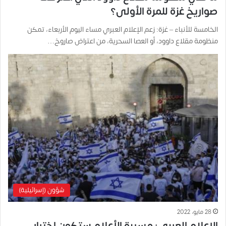
صواريخ غزة للمرة الأولى؟
الخامسة للأنباء – غزة: زعم الإعلام العبري مساء اليوم الأربعاء، تمكن
منظومة مقلاع داوود، أو العصا السحرية، من اعتراض صاروخ…
شؤون (إسرائيلية)
28 مايو، 2022
الإعلام العبري: مسيرة الأعلام ستكون اختبار