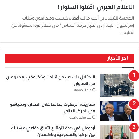
الاعلام العبري: اقتلوا السنوار !
الخامسة للأنباء_تل أبيب طالب أعضاء كنيست وصحافيون وكتّاب
إسرائيليون، الليلة، إلى اعتبار حركة “حماس” في قطاع غزة المسئولة عن
عملية…
آخر الأخبار
الاحتلال ينسحب من قلنديا وكفر عقب بعد يومين
من العدوان
منذ 11 دقيقة
معاريف: أيزنكوت يحافظ على الصدارة ونتنياهو
في المركز الثاني
منذ ساعة واحدة
أردوغان في جدة لتوقيع اتفاق دفاعي مشترك
بين تركيا والسعودية وباكستان