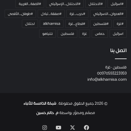
ي
#اسرائيل
#الاحتلال
#الاحتلال_الإسرائيلي
#الضفة_الغربية
ر
ا
#العدوان_الاسرائيلي
#حرب_غزة
#صفقة_تبادل
#طوفان_الأقصى
و
#غزة
#فلسطين
#قطاع_غزة
alkhamisa
احتلال
ه
م
اسرائيل
حماس
غزة
فلسطين
نتنياهو
و
م
ع
اتصل بنا
ا
ئ
فلسطين -غزة
ل
00970593223959
ت
info@alkhamisa.com
ه
ا
ح
ت
© 2026 جميع الحقوق محفوظة.
شبكة الخامسة للأنباء
ى
ل
مصمّم ومطوَّر بواسطة
م. حاتم حسين
ح
ظ
‫X
فيسبوك
‫YouTube
انستقرام
ة