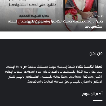
ب
ا
ر
و
منذ 4 أيام
حنين بارود..صحفية حملت الكاميرا وهموم عائلتها حتى لحظة
د
استشهادها
.
.
ص
ح
ف
ي
من نحن
ة
ح
م
شبكة الخامسة للأنباء
شبكة إعلامية مهنية مستقلة، مرخصة من وزارة الإعلام،
ل
تعمل على نشر الأخبار والمستجدات والاحداث على مدار الساعة عبر منصات الإعلام
ت
الرقمي وموقعاً رسميا يعمل وفقاً للرؤية والمحتوى الفلسطيني وتهتم بالشأن
ا
الداخلي والمحلي والإعلام وفق سياسة الحيادية والموضوعية.
ل
ك
أهم الوسوم
ا
م