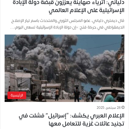
دلياني: أثرياء صهاينة يعزّزون قبضة دولة الإبادة
الإسرائيلية على الإعلام العالمي
قال ديمتري دلياني، عضو المجلس الثوري والمتحدث باسم تيار الإصلاح
الديمقراطي في حركة فتح: «إن دولة الإبادة الإسرائيلية تسعى اليوم،…
الرئيسية
28 سبتمبر، 2025
الإعلام العبري يكشف: “إسرائيل” فشلت في
تجنيد عائلات غزية للتعامل معها