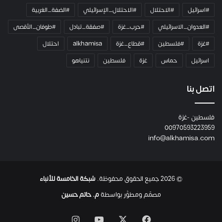
ي
#اسرائيل
#الاحتلال
#الاحتلال_الإسرائيلي
#الضفة_الغربية
ر
ا
#العدوان_الاسرائيلي
#حرب_غزة
#صفقة_تبادل
#طوفان_الأقصى
و
#غزة
#فلسطين
#قطاع_غزة
alkhamisa
احتلال
ه
م
اسرائيل
حماس
غزة
فلسطين
نتنياهو
و
م
ع
اتصل بنا
ا
ئ
فلسطين -غزة
ل
00970593223959
ت
info@alkhamisa.com
ه
ا
ح
ت
© 2026 جميع الحقوق محفوظة.
شبكة الخامسة للأنباء
ى
ل
مصمّم ومطوَّر بواسطة
م. حاتم حسين
ح
ظ
‫X
فيسبوك
‫YouTube
انستقرام
ة