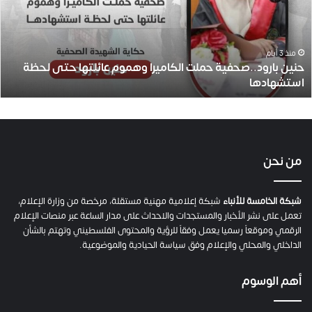
ب
ا
ر
و
منذ 3 أيام
حنين بارود..صحفية حملت الكاميرا وهموم عائلتها حتى لحظة
د
استشهادها
.
.
ص
ح
ف
ي
من نحن
ة
ح
م
شبكة الخامسة للأنباء
شبكة إعلامية مهنية مستقلة، مرخصة من وزارة الإعلام،
ل
تعمل على نشر الأخبار والمستجدات والاحداث على مدار الساعة عبر منصات الإعلام
ت
الرقمي وموقعاً رسميا يعمل وفقاً للرؤية والمحتوى الفلسطيني وتهتم بالشأن
ا
الداخلي والمحلي والإعلام وفق سياسة الحيادية والموضوعية.
ل
ك
أهم الوسوم
ا
م