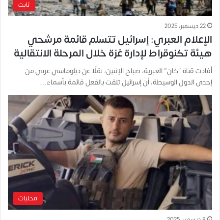
ثابت
22 ديسمبر، 2025
الإعلام العبري: إسرائيل تتسلم قائمة مرشحي
هيئة تكنوقراط لإدارة غزة خلال المرحلة الانتقالية
أفادت قناة “كان” العبرية، صباح الإثنين، نقلًا عن دبلوماسي عربي من
إحدى الدول الوسيطة، أن إسرائيل تلقت بالفعل قائمة بأسماء…
محليات
8 ديسمبر، 2025