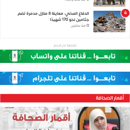
الدفاع المدني: معاينة 8 منازل مدمرة تضم
جثامين نحو 170 شهيدًا
منذ ساعتين
لمتابعة اخر الاخبار
أقمار الصحافة
ح
ن
ي
ن