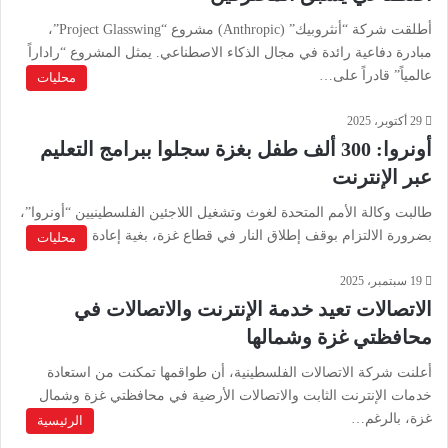
أطلقت شركة “أنثروبيك” (Anthropic) مشروع “Project Glasswing”،
مبادرة دفاعية رائدة في مجال الذكاء الاصطناعي. يمثل المشروع “راداراً
عالمياً” قادراً على…
محليات
29 أكتوبر، 2025
أونروا: 300 ألف طفل بغزة سجلوا ببرامج التعليم
عبر الإنترنت
طالبت وكالة الأمم المتحدة لغوث وتشغيل اللاجئين الفلسطينيين “أونروا”،
بضرورة الالتزام بوقف إطلاق النار في قطاع غزة، بغية إعادة الأطفال…
محليات
19 سبتمبر، 2025
الاتصالات تعيد خدمة الإنترنت والاتصالات في
محافظتي غزة وشمالها
أعلنت شركة الاتصالات الفلسطينية، أن طواقمها تمكنت من استعادة
خدمات الإنترنت الثابت والاتصالات الأرضية في محافظتي غزة وشمال
غزة، بالرغم…
الرئيسية