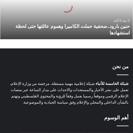
ب
ا
ر
و
منذ 6 أيام
حنين بارود..صحفية حملت الكاميرا وهموم عائلتها حتى لحظة
د
استشهادها
.
.
ص
ح
ف
ي
من نحن
ة
ح
م
شبكة الخامسة للأنباء
شبكة إعلامية مهنية مستقلة، مرخصة من وزارة الإعلام،
ل
تعمل على نشر الأخبار والمستجدات والاحداث على مدار الساعة عبر منصات
ت
الإعلام الرقمي وموقعاً رسميا يعمل وفقاً للرؤية والمحتوى الفلسطيني وتهتم
ا
بالشأن الداخلي والمحلي والإعلام وفق سياسة الحيادية والموضوعية.
ل
ك
أهم الوسوم
ا
م
ي