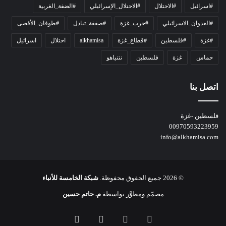
#اسرائيل
#الاحتلال
#الاحتلال_الإسرائيلي
#الضفة_الغربية
ر
ا
#العدوان_الاسرائيلي
#حرب_غزة
#صفقة_تبادل
#طوفان_الأقصى
و
#غزة
#فلسطين
#قطاع_غزة
alkhamisa
احتلال
اسرائيل
ه
م
حماس
غزة
فلسطين
نتنياهو
و
م
ع
اتصل بنا
ا
ئ
فلسطين -غزة
ل
00970593223959
ت
info@alkhamisa.com
ه
ا
ح
ت
© 2026 جميع الحقوق محفوظة.
شبكة الخامسة للأنباء
ى
ل
مصمّم ومطوَّر بواسطة
م. حاتم حسين
ح
ظ
فيسبوك
‫X
‫YouTube
انستقرام
ة