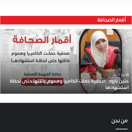
أقمار الصحافة
ح
ن
ي
ن
ب
ا
ر
و
منذ 3 أيام
حنين بارود..صحفية حملت الكاميرا وهموم عائلتها حتى لحظة
د
استشهادها
.
.
ص
ح
ف
ي
من نحن
ة
ح