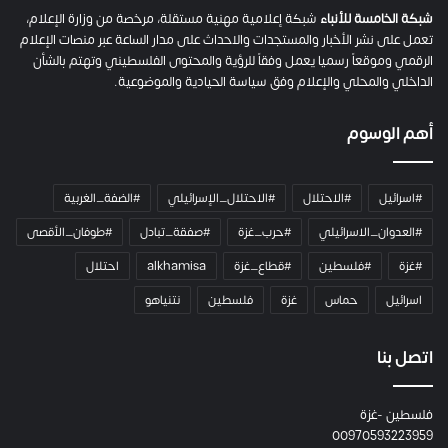
م
شبكة الخامسة للأنباء
شبكة إعلامية مهنية مستقلة، مرخصة من وزارة الإعلام،
ل
تعمل على نشر الأخبار والمستجدات والاحداث على مدار الساعة عبر منصات الإعلام
ت
الرقمي وموقعاً رسميا يعمل وفقاً للرؤية والمحتوى الفلسطيني وتهتم بالشأن
ا
الداخلي والمحلي والإعلام وفق سياسة الحيادية والموضوعية.
ل
ك
أهم الوسوم
ا
م
ي
#اسرائيل
#الاحتلال
#الاحتلال_الإسرائيلي
#الضفة_الغربية
ر
ا
#العدوان_الاسرائيلي
#حرب_غزة
#صفقة_تبادل
#طوفان_الأقصى
و
#غزة
#فلسطين
#قطاع_غزة
alkhamisa
احتلال
ه
م
اسرائيل
حماس
غزة
فلسطين
نتنياهو
و
م
ع
اتصل بنا
ا
ئ
فلسطين -غزة
ل
00970593223959
ت