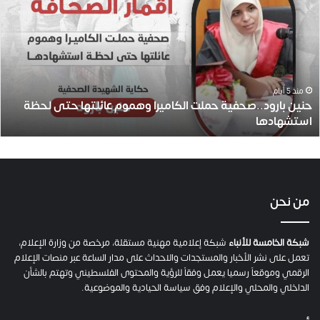
ن
ي
ن
ب
ا
ر
و
منذ 5 أيام
حنين بارود..صحفية حملت الكاميرا وهموم عائلتها حتى لحظة
د
استشهادها
.
.
ص
ح
ف
ي
من نحن
ة
ح
م
شبكة الخامسة للأنباء
شبكة إعلامية مهنية مستقلة، مرخصة من وزارة الإعلام،
ل
تعمل على نشر الأخبار والمستجدات والاحداث على مدار الساعة عبر منصات الإعلام
ت
الرقمي وموقعاً رسميا يعمل وفقاً للرؤية والمحتوى الفلسطيني وتهتم بالشأن
ا
الداخلي والمحلي والإعلام وفق سياسة الحيادية والموضوعية.
ل
ك