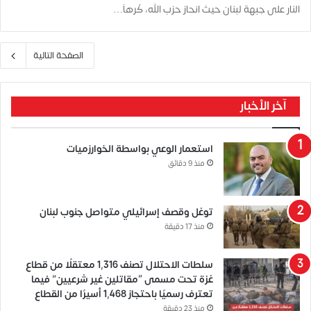
النار على جبهة لبنان حيث انحاز حزب الله، كُرهاَ…
الصفحة التالية
آخر الأخبار
استعمار الوعي بواسطة الخوارزميات
منذ 9 دقائق
توغل وقصف إسرائيلي متواصل جنوب لبنان
منذ 17 دقيقة
سلطات الاحتلال تصنف 1,316 معتقلًا من قطاع
غزة تحت مسمى “مقاتلين غير شرعيين” فيما
تعترف رسميًا باحتجاز 1,468 أسيرًا من القطاع
منذ 23 دقيقة