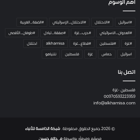
أهم الوسوم
ا
م
ي
#اسرائيل
#الاحتلال
#الاحتلال_الإسرائيلي
#الضفة_الغربية
ر
ا
#العدوان_الاسرائيلي
#حرب_غزة
#صفقة_تبادل
#طوفان_الأقصى
و
#غزة
#فلسطين
#قطاع_غزة
alkhamisa
احتلال
ه
م
اسرائيل
حماس
غزة
فلسطين
نتنياهو
و
م
ع
اتصل بنا
ا
ئ
فلسطين -غزة
ل
00970593223959
ت
info@alkhamisa.com
ه
ا
ح
ت
© 2026 جميع الحقوق محفوظة.
شبكة الخامسة للأنباء
ى
ل
مصمّم ومطوَّر بواسطة
م. حاتم حسين