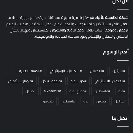
من نحن
ة
ح
م
شبكة الخامسة للأنباء
شبكة إعلامية مهنية مستقلة، مرخصة من وزارة الإعلام،
ل
تعمل على نشر الأخبار والمستجدات والاحداث على مدار الساعة عبر منصات الإعلام
ت
الرقمي وموقعاً رسميا يعمل وفقاً للرؤية والمحتوى الفلسطيني وتهتم بالشأن
ا
الداخلي والمحلي والإعلام وفق سياسة الحيادية والموضوعية.
ل
ك
أهم الوسوم
ا
م
ي
#اسرائيل
#الاحتلال
#الاحتلال_الإسرائيلي
#الضفة_الغربية
ر
ا
#العدوان_الاسرائيلي
#حرب_غزة
#صفقة_تبادل
#طوفان_الأقصى
و
#غزة
#فلسطين
#قطاع_غزة
alkhamisa
احتلال
ه
م
اسرائيل
حماس
غزة
فلسطين
نتنياهو
و
م
ع
اتصل بنا
ا
ئ