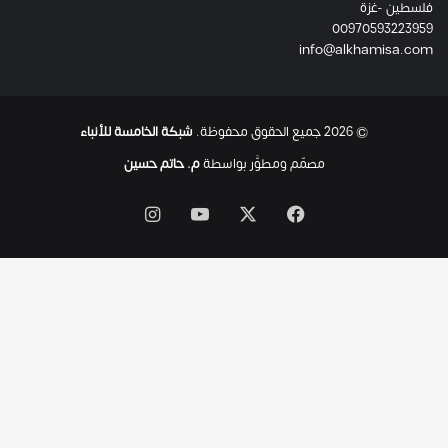
فلسطين -غزة
ل
00970593223959
ت
info@alkhamisa.com
ه
ا
ح
ت
© 2026 جميع الحقوق محفوظة.
شبكة الخامسة للأنباء
ى
ل
مصمّم ومطوَّر بواسطة
م. حاتم حسين
ح
ظ
‫X
فيسبوك
‫YouTube
انستقرام
ة
ا
س
ت
ش
ه
ا
د
ه
ا