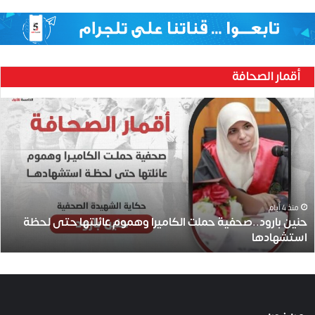
أقمار الصحافة
ح
ن
ي
ن
ب
ا
ر
و
منذ 4 أيام
حنين بارود..صحفية حملت الكاميرا وهموم عائلتها حتى لحظة
د
استشهادها
.
.
ص
ح
ف
ي