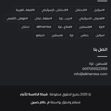
م
ي
#اسرائيل
#الاحتلال
#الاحتلال_الإسرائيلي
#الضفة_الغربية
ر
ا
#العدوان_الاسرائيلي
#حرب_غزة
#صفقة_تبادل
#طوفان_الأقصى
و
#غزة
#فلسطين
#قطاع_غزة
alkhamisa
احتلال
ه
م
اسرائيل
حماس
غزة
فلسطين
نتنياهو
و
م
ع
اتصل بنا
ا
ئ
فلسطين -غزة
ل
00970593223959
ت
info@alkhamisa.com
ه
ا
ح
ت
© 2026 جميع الحقوق محفوظة.
شبكة الخامسة للأنباء
ى
ل
مصمّم ومطوَّر بواسطة
م. حاتم حسين
ح
ظ