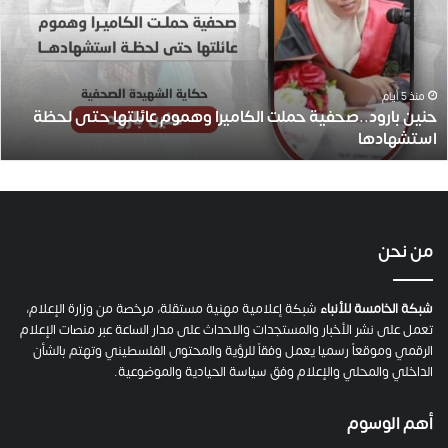
ن
ب
ا
ر
و
منذ 5 أيام
حنين بارود..صحفية حملت الكاميرا وهموم عائلتها حتى لحظة
د
استشهادها
.
.
ص
ح
ف
ي
من نحن
ة
ح
م
شبكة الخامسة للأنباء
شبكة إعلامية مهنية مستقلة، مرخصة من وزارة الإعلام،
ل
تعمل على نشر الأخبار والمستجدات والاحداث على مدار الساعة عبر منصات الإعلام
ت
الرقمي وموقعاً رسميا يعمل وفقاً للرؤية والمحتوى الفلسطيني وتهتم بالشأن
ا
الداخلي والمحلي والإعلام وفق سياسة الحيادية والموضوعية.
ل
ك
أهم الوسوم
ا