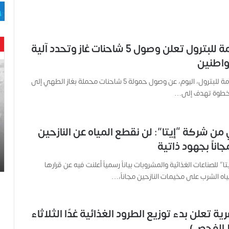
الهيئة العامة للبترول تعلن وصول 5 شاحنات غاز وتحدد آلية
واطنين
ح
ن
أعلنت الهيئة العامة للبترول، اليوم، عن وصول حمولة 5 شاحنات محملة بغاز الطهي إلى
ي
خطوة تهدف إلى…
ن
ب
ا
ر
من شركة “إيتا”: لن نقطع المياه عن النازحين
و
اناً بجهود ذاتية
د
.
” للصناعات الغذائية والمشروبات بياناً رسمياً أعلنت فيه عن قرارها
.
ياه الشرب على مخيمات النازحين مجاناً،…
ص
ح
ف
ية تعلن بدء توزيع الطرود الغذائية غدًا الثلاثاء
ي
ة
 الفحص)