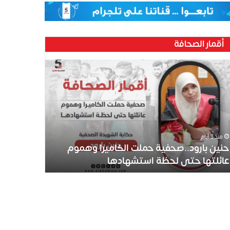
أقمار الصحافة
منذ 3 أيام
حنين بارود..صحفية حملت الكاميرا وهموم
عائلتها حتى لحظة استشهادها