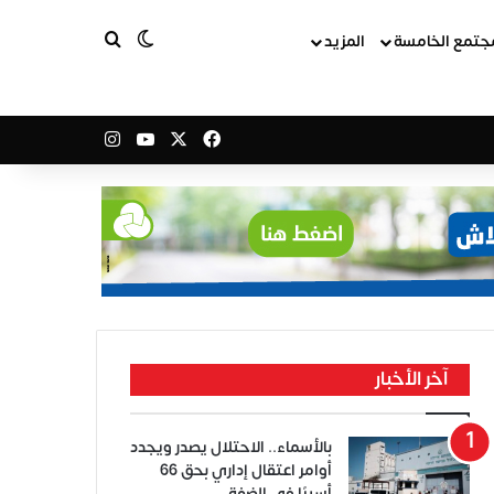
بحث عن
الوضع المظلم
جتمع الخامسة
المزيد
‫X
فيسبوك
‫YouTube
انستقرام
آخر الأخبار
بالأسماء.. الاحتلال يصدر ويجدد
أوامر اعتقال إداري بحق 66
أسيرًا في الضفة