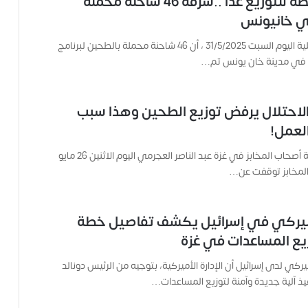
كانت مخصصة للتوزيع غدا ..سرقة 46 شاحنة محملة
ت
ي خانيونس
ه
ا
أكدت مصادر محلية اليوم السبت 31/5/2025 ، أن 46 شاحنة محملة بالطحين لبرنامج
ح
ي في مدينة خان يونس تم…
ت
ى
ل
ح
لاحتلال يرفض توزيع الطحين وهذا سبب
ظ
العمل!
ة
ا
أكد رئيس جمعية أصحاب المخابز في غزة عبد الناصر العجرمي اليوم الاثنين 26 مايو
س
ت
ش
ه
أميركي في إسرائيل يكشف تفاصيل خطة
ا
د
يع المساعدات في غزة
ه
ا
يركي لدى إسرائيل أن الإدارة الأميركية، بتوجيه من الرئيس دونالد
يذ آلية جديدة وآمنة لتوزيع المساعدات…