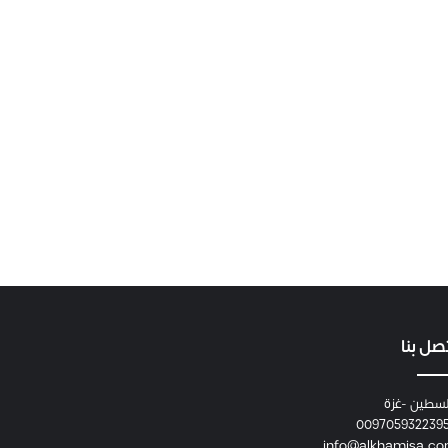
صل بنا
سطين -غزة
009705932239
info@alkhamisa.c