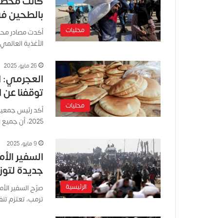
بالطحين ف
محليات
الأغذية العالم
26 مايو، 2025
العجرمي: ا
توقفنا عن 
محليات
2025، أن جميع المخابز توقفت عن…
9 مايو، 2025
السفير ال
جديدة لتوز
الرئيسية
صرّح السفير الأم
ترمب، تعتزم تنف