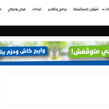
ات
شؤون (إسرائيلية)
برامج وتقارير
ترندات
عربي ودولي
م