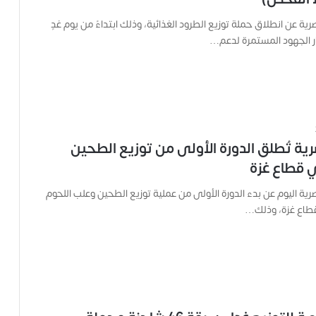
ح
صرية عن انطلاق حملة توزيع الطرود الغذائية، وذلك ابتداءً من يوم غدٍ
م
ل
ار الجهود المستمرة لدعم…
ت
ا
ل
ك
ا
م
ي
رية تُطلق الدورة الأولى من توزيع الطحين
ر
 قطاع غزة
ا
و
صرية اليوم عن بدء الدورة الأولى من عملية توزيع الطحين وعلب اللحوم
ه
طاع غزة، وذلك…
م
و
م
ع
ا
ئ
ل