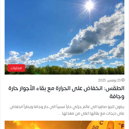
محليات
23 نوفمبر، 2025
الطقس: انخفاض على الحرارة مع بقاء الأجوار حارة
وجافة
يكون الجو صافٍيا الى غائم جزئي حاراً نسبياً الى حار وجافا ويطرأ انخفاض
على درجات مع بقائها اعلى من معدلها…