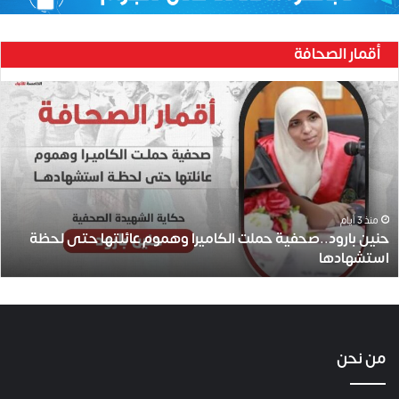
أقمار الصحافة
ح
ن
ي
ن
ب
ا
ر
و
منذ 3 أيام
حنين بارود..صحفية حملت الكاميرا وهموم عائلتها حتى لحظة
د
استشهادها
.
.
ص
ح
ف
ي
من نحن
ة
ح