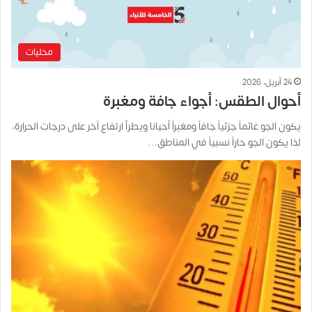
محليات
24 أبريل، 2026
أحوال الطقس: أجواء جافة ومغبرة
يكون الجو غائماً جزئياً جافاً ومغبراً أحيانا ويطرأ ارتفاع آخر على درجات الحرارة،
لذا يكون الجو حاراً نسبياً في المناطق…