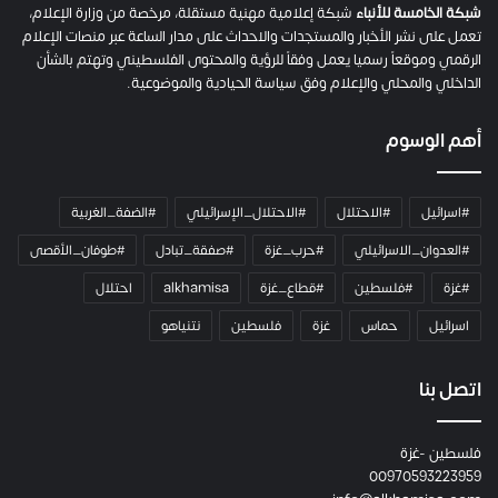
م
شبكة الخامسة للأنباء
شبكة إعلامية مهنية مستقلة، مرخصة من وزارة الإعلام،
ل
تعمل على نشر الأخبار والمستجدات والاحداث على مدار الساعة عبر منصات الإعلام
ت
الرقمي وموقعاً رسميا يعمل وفقاً للرؤية والمحتوى الفلسطيني وتهتم بالشأن
ا
الداخلي والمحلي والإعلام وفق سياسة الحيادية والموضوعية.
ل
ك
أهم الوسوم
ا
م
ي
#اسرائيل
#الاحتلال
#الاحتلال_الإسرائيلي
#الضفة_الغربية
ر
ا
#العدوان_الاسرائيلي
#حرب_غزة
#صفقة_تبادل
#طوفان_الأقصى
و
#غزة
#فلسطين
#قطاع_غزة
alkhamisa
احتلال
ه
م
اسرائيل
حماس
غزة
فلسطين
نتنياهو
و
م
ع
اتصل بنا
ا
ئ
فلسطين -غزة
ل
00970593223959
ت