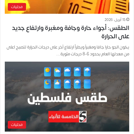
محليات
15 أبريل، 2026
الطقس: أجواء حارة وجافة ومغبرة وارتفاع جديد
على الحرارة
يكون الجو حارا جافا ومغبراً ويطرأ ارتفاع آخر على درجات الحرارة لتصبح اعلى
من معدلها العام بحدود 6-8 درجات مئوية…
محليات