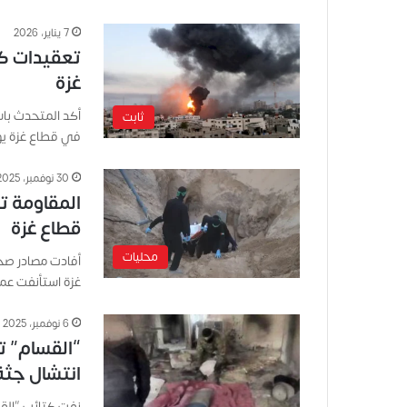
7 يناير، 2026
تعقيدات كب
غزة
أكد المتحدث باسم
ثابت
في قطاع غزة يو
30 نوفمبر، 2025
المقاومة ت
قطاع غزة
محليات
غزة استأنفت عمل
6 نوفمبر، 2025
“القسام” ت
انتشال جثة
نفت كتائب “القس