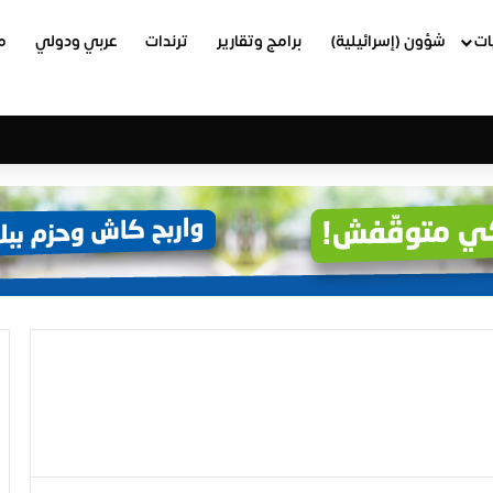
ات
شؤون (إسرائيلية)
برامج وتقارير
ترندات
عربي ودولي
م