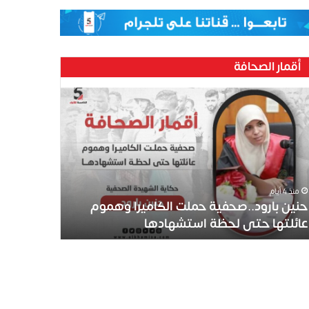
أقمار الصحافة
منذ 4 أيام
حنين بارود..صحفية حملت الكاميرا وهموم
عائلتها حتى لحظة استشهادها