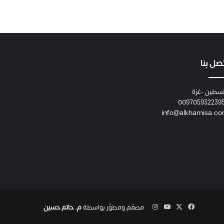
صل بنا
سطين -غزة
009705932239
info@alkhamisa.c
‫X
فيسبوك
‫YouTube
انستقرام
مصمّم ومطوَّر بواسطة
م. حاتم حسين