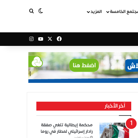
بحث عن
الوضع المظلم
جتمع الخامسة
المزيد
‫X
فيسبوك
‫YouTube
انستقرام
آخر الأخبار
محكمة إيطالية تلغي صفقة
رادار إسرائيلي لمطار في روما