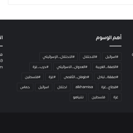
ة
ح
م
ل
ت
ا
أهم الوسوم
ات
ل
ك
ا
فل
#اسرائيل
#الاحتلال
#الاحتلال_الإسرائيلي
م
59
ي
#الضفة_الغربية
#العدوان_الاسرائيلي
#حرب_غزة
om
ر
ا
#صفقة_تبادل
#طوفان_الأقصى
#غزة
#فلسطين
و
#قطاع_غزة
alkhamisa
احتلال
اسرائيل
حماس
ه
م
غزة
فلسطين
نتنياهو
و
م
ع
ا
ئ
ل