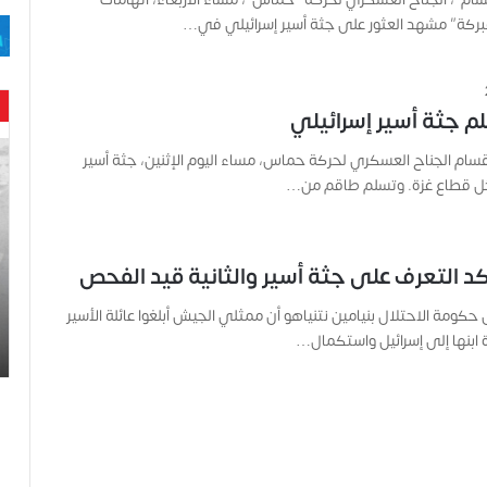
ـ”فبركة” مشهد العثور على جثة أسير إسرائيلي في…
م جثة أسير إسرائيلي
ح
ام الجناح العسكري لحركة حماس، مساء اليوم الإثنين، جثة أسير
ن
خل قطاع غزة. وتسلم طاقم من…
ي
ن
ب
ا
كد التعرف على جثة أسير والثانية قيد الفحص
ر
و
كومة الاحتلال بنيامين نتنياهو أن ممثلي الجيش أبلغوا عائلة الأسير
د
ة ابنها إلى إسرائيل واستكمال…
.
.
ص
ح
ف
ي