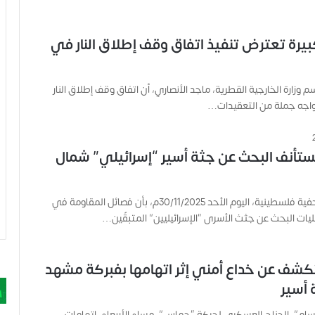
يرة تعترض تنفيذ اتفاق وقف إطلاق النار في
 وزارة الخارجية القطرية، ماجد الأنصاري، أن اتفاق وقف إطلاق النار
اجه جملة من التعقيدات…
ستأنف البحث عن جثة أسير “إسرائيلي” شمال
أفادت مصادر صحفية فلسطينية، اليوم الأحد 30/11/2025م، بأن فصائل المقاومة في
يات البحث عن جثث الأسرى “الإسرائيليين” المتبقّين…
كشف عن خداع أمني إثر اتهامها بفبركة مشهد
 أسير
ام”، الجناح العسكري لحركة “حماس”، مساء الأربعاء، اتهامات