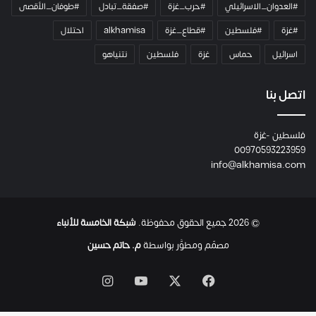
ا
#العدوان_الاسرائيلي
#حرب_غزة
#صفقة_تبادل
#طوفان_الأقصى
و
#غزة
#فلسطين
#قطاع_غزة
alkhamisa
احتلال
ه
م
اسرائيل
حماس
غزة
فلسطين
نتنياهو
و
م
ع
اتصل بنا
ا
ئ
فلسطين -غزة
ل
00970593223959
ت
info@alkhamisa.com
ه
ا
ح
ت
© 2026 جميع الحقوق محفوظة.
شبكة الخامسة للأنباء
ى
ل
مصمّم ومطوَّر بواسطة
م. حاتم حسين
ح
ظ
‫X
فيسبوك
‫YouTube
انستقرام
ة
ا
س