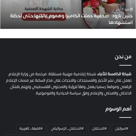
ر
و
منذ 6 أيام
حنين بارود..صحفية حملت الكاميرا وهموم عائلتها حتى لحظة
د
استشهادها
.
.
ص
ح
ف
ي
من نحن
ة
ح
م
شبكة الخامسة للأنباء
شبكة إعلامية مهنية مستقلة، مرخصة من وزارة الإعلام،
ل
تعمل على نشر الأخبار والمستجدات والاحداث على مدار الساعة عبر منصات الإعلام
ت
الرقمي وموقعاً رسميا يعمل وفقاً للرؤية والمحتوى الفلسطيني وتهتم بالشأن
ا
الداخلي والمحلي والإعلام وفق سياسة الحيادية والموضوعية.
ل
ك
أهم الوسوم
ا
م
ي
#اسرائيل
#الاحتلال
#الاحتلال_الإسرائيلي
#الضفة_الغربية
ر