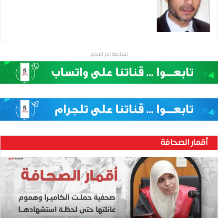
لمتابعة اخر الاخبار
أقمار الصحافة
ح
ن
ي
ن
ب
ا