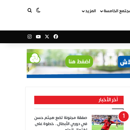
بحث عن
الوضع المظلم
جتمع الخامسة
المزيد
‫X
فيسبوك
‫YouTube
انستقرام
آخر الأخبار
صفقة مجنونة تضع هيثم حسن
في دوري الأبطال.. خطوة على
اكتمال الحلم