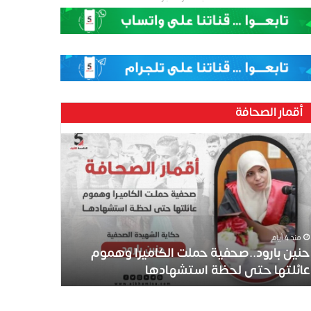
أقمار الصحافة
منذ 4 أيام
حنين بارود..صحفية حملت الكاميرا وهموم
عائلتها حتى لحظة استشهادها