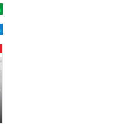
ح
ن
ي
ن
ب
ا
ر
و
د
.
.
ص