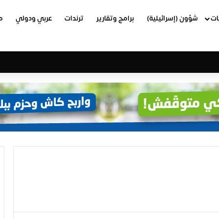
ات
شؤون (إسرائيلية)
برامج وتقارير
ترندات
عربي ودولي
م