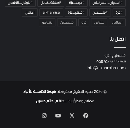
ا
#العدوان_الاسرائيلي
#حرب_غزة
#صفقة_تبادل
#طوفان_الأقصى
و
#غزة
#فلسطين
#قطاع_غزة
alkhamisa
احتلال
ه
م
اسرائيل
حماس
غزة
فلسطين
نتنياهو
و
م
ع
اتصل بنا
ا
ئ
فلسطين -غزة
ل
00970593223959
ت
info@alkhamisa.com
ه
ا
ح
ت
© 2026 جميع الحقوق محفوظة.
شبكة الخامسة للأنباء
ى
ل
مصمّم ومطوَّر بواسطة
م. حاتم حسين
ح
ظ
‫X
فيسبوك
‫YouTube
انستقرام
ة
ا
س