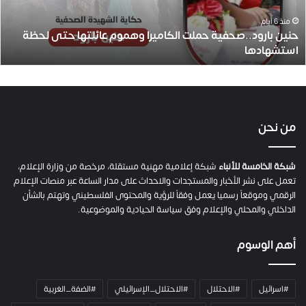
ر
و
منذ 6 أيام
حنين بارود..صحفية حملت الكاميرا وهموم عائلتها حتى لحظة
د
استشهادها
.
.
ص
ح
ف
ي
من نحن
ة
ح
م
شبكة الخامسة للأنباء
شبكة إعلامية مهنية مستقلة، مرخصة من وزارة الإعلام،
ل
تعمل على نشر الأخبار والمستجدات والاحداث على مدار الساعة عبر منصات الإعلام
ت
الرقمي وموقعاً رسميا يعمل وفقاً للرؤية والمحتوى الفلسطيني وتهتم بالشأن
ا
الداخلي والمحلي والإعلام وفق سياسة الحيادية والموضوعية.
ل
ك
أهم الوسوم
ا
م
ي
#اسرائيل
#الاحتلال
#الاحتلال_الإسرائيلي
#الضفة_الغربية
ر