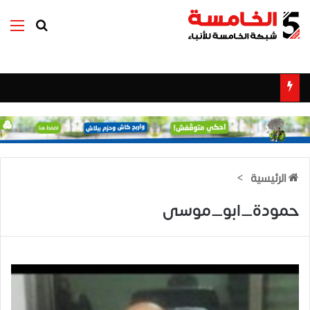
بحث عن
الق
الرئيسية
>
حمودة_ابو_موسى