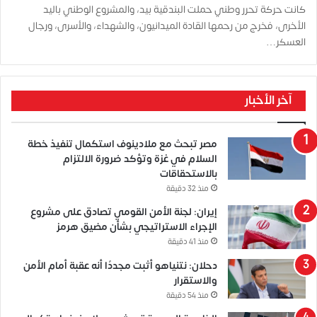
كانت حركة تحرر وطني حملت البندقية بيد، والمشروع الوطني باليد
الأخرى، فخرج من رحمها القادة الميدانيون، والشهداء، والأسرى، ورجال
العسكر…
آخر الأخبار
مصر تبحث مع ملادينوف استكمال تنفيذ خطة
السلام في غزة وتؤكد ضرورة الالتزام
بالاستحقاقات
منذ 32 دقيقة
إيران: لجنة الأمن القومي تصادق على مشروع
الإجراء الاستراتيجي بشأن مضيق هرمز
منذ 41 دقيقة
دحلان: نتنياهو أثبت مجددًا أنه عقبة أمام الأمن
والاستقرار
منذ 54 دقيقة