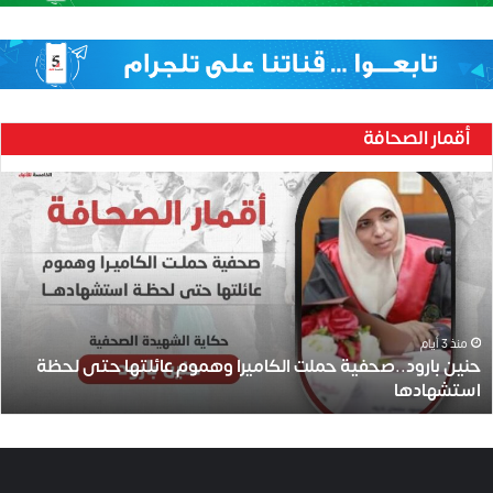
أقمار الصحافة
ح
ن
ي
ن
ب
ا
ر
و
منذ 3 أيام
حنين بارود..صحفية حملت الكاميرا وهموم عائلتها حتى لحظة
د
استشهادها
.
.
ص
ح
ف