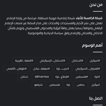
ي
من نحن
ة
ح
م
شبكة الخامسة للأنباء
شبكة إعلامية مهنية مستقلة، مرخصة من وزارة الإعلام،
ل
تعمل على نشر الأخبار والمستجدات والاحداث على مدار الساعة عبر منصات الإعلام
ت
الرقمي وموقعاً رسميا يعمل وفقاً للرؤية والمحتوى الفلسطيني وتهتم بالشأن
ا
الداخلي والمحلي والإعلام وفق سياسة الحيادية والموضوعية.
ل
ك
أهم الوسوم
ا
م
ي
#اسرائيل
#الاحتلال
#الاحتلال_الإسرائيلي
#الضفة_الغربية
ر
ا
#العدوان_الاسرائيلي
#حرب_غزة
#صفقة_تبادل
#طوفان_الأقصى
و
#غزة
#فلسطين
#قطاع_غزة
alkhamisa
احتلال
ه
م
اسرائيل
حماس
غزة
فلسطين
نتنياهو
و
م
ع
اتصل بنا
ا