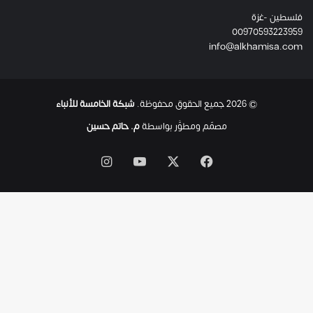
ئ
فلسطين -غزة
ل
00970593223959
ت
info@alkhamisa.com
ه
ا
ح
ت
© 2026 جميع الحقوق محفوظة.
شبكة الخامسة للأنباء
ى
ل
مصمّم ومطوَّر بواسطة
م. حاتم حسين
ح
ظ
‫X
فيسبوك
‫YouTube
انستقرام
ة
ا
س
ت
ش
ه
ا
د
ه
ا