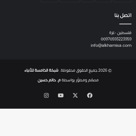
و
م
ع
اتصل بنا
ا
ئ
فلسطين -غزة
ل
00970593223959
ت
info@alkhamisa.com
ه
ا
ح
ت
© 2026 جميع الحقوق محفوظة.
شبكة الخامسة للأنباء
ى
ل
مصمّم ومطوَّر بواسطة
م. حاتم حسين
ح
ظ
‫X
فيسبوك
‫YouTube
انستقرام
ة
ا
س
ت
ش
ه
ا