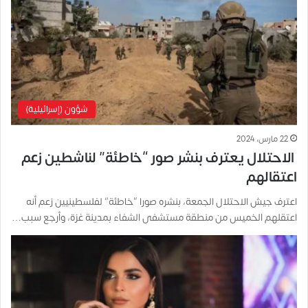
شؤون (إسرائيلية)
22 مارس، 2024
الاحتلال يعترف بنشر صور “خاطئة” لناشطين زعم
اعتقالهم
اعترف جيش الاحتلال الجمعة، بنشره صورا “خاطئة” لفلسطينيين زعم أنه
اعتقلهم الخميس من منطقة مستشفى الشفاء بمدينة غزة، وأرجع سبب…