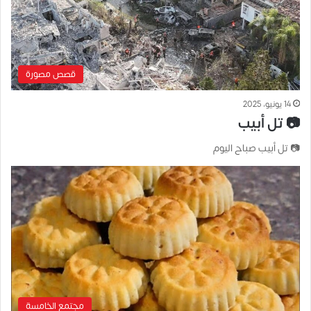
قصص مصورة
14 يونيو، 2025
📷 تل أبيب
📷 تل أبيب صباح اليوم
مجتمع الخامسة