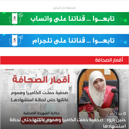
لمتابعة اخر الاخبار
أقمار الصحافة
ح
ن
ي
ن
ب
ا
ر
و
منذ 5 أيام
حنين بارود..صحفية حملت الكاميرا وهموم عائلتها حتى لحظة
د
استشهادها
.