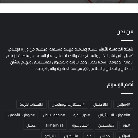
.
ص
ح
ف
ي
من نحن
ة
ح
م
شبكة الخامسة للأنباء
شبكة إعلامية مهنية مستقلة، مرخصة من وزارة الإعلام،
ل
تعمل على نشر الأخبار والمستجدات والاحداث على مدار الساعة عبر منصات الإعلام
ت
الرقمي وموقعاً رسميا يعمل وفقاً للرؤية والمحتوى الفلسطيني وتهتم بالشأن
ا
الداخلي والمحلي والإعلام وفق سياسة الحيادية والموضوعية.
ل
ك
أهم الوسوم
ا
م
ي
#اسرائيل
#الاحتلال
#الاحتلال_الإسرائيلي
#الضفة_الغربية
ر
ا
#العدوان_الاسرائيلي
#حرب_غزة
#صفقة_تبادل
#طوفان_الأقصى
و
#غزة
#فلسطين
#قطاع_غزة
alkhamisa
احتلال
ه
م
اسرائيل
حماس
غزة
فلسطين
نتنياهو