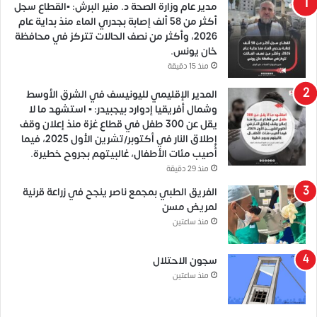
مدير عام وزارة الصحة د. منير البرش: ▪️القطاع سجل
أكثر من 58 ألف إصابة بجدري الماء منذ بداية عام
2026، وأكثر من نصف الحالات تتركز في محافظة
خان يونس.
منذ 15 دقيقة
المدير الإقليمي لليونيسف في الشرق الأوسط
وشمال أفريقيا إدوارد بيجبيدر: ▪️ استشهد ما لا
يقل عن 300 طفل في قطاع غزة منذ إعلان وقف
إطلاق النار في أكتوبر/تشرين الأول 2025، فيما
أُصيب مئات الأطفال، غالبيتهم بجروح خطيرة.
منذ 29 دقيقة
الفريق الطبي بمجمع ناصر ينجح في زراعة قرنية
لمريض مسن
منذ ساعتين
سجون الاحتلال
منذ ساعتين