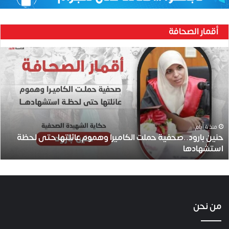
أقمار الصحافة
ح
ن
ي
ن
ب
ا
ر
و
منذ 4 أيام
حنين بارود..صحفية حملت الكاميرا وهموم عائلتها حتى لحظة
د
استشهادها
.
.
ص
ح
ف
ي
من نحن
ة
ح