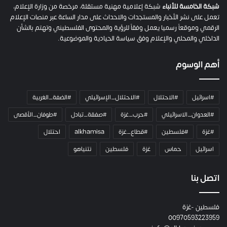
م
شبكة الخامسة للأنباء
شبكة إعلامية مهنية مستقلة، مرخصة من وزارة الإعلام،
ل
تعمل على نشر الأخبار والمستجدات والاحداث على مدار الساعة عبر منصات الإعلام
ت
الرقمي وموقعاً رسميا يعمل وفقاً للرؤية والمحتوى الفلسطيني وتهتم بالشأن
ا
الداخلي والمحلي والإعلام وفق سياسة الحيادية والموضوعية.
ل
ك
أهم الوسوم
ا
م
ي
#اسرائيل
#الاحتلال
#الاحتلال_الإسرائيلي
#الضفة_الغربية
ر
ا
#العدوان_الاسرائيلي
#حرب_غزة
#صفقة_تبادل
#طوفان_الأقصى
و
#غزة
#فلسطين
#قطاع_غزة
alkhamisa
احتلال
ه
م
اسرائيل
حماس
غزة
فلسطين
نتنياهو
و
م
ع
اتصل بنا
ا
ئ
فلسطين -غزة
ل
00970593223959
ت