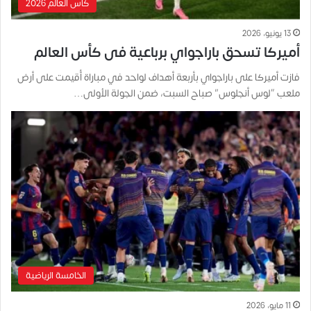
كأس العالم 2026
13 يونيو، 2026
أميركا تسحق باراجواي برباعية فى كأس العالم
فازت أميركا على باراجواي بأربعة أهداف لواحد في مباراة أُقيمت على أرض
ملعب “لوس أنجلوس” صباح السبت، ضمن الجولة الأولى…
الخامسة الرياضية
11 مايو، 2026