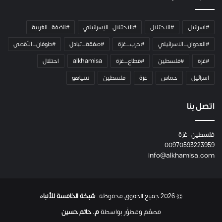
ا
م
ي
#اسرائيل
#الاحتلال
#الاحتلال_الإسرائيلي
#الضفة_الغربية
ر
ا
#العدوان_الاسرائيلي
#حرب_غزة
#صفقة_تبادل
#طوفان_الأقصى
و
#غزة
#فلسطين
#قطاع_غزة
alkhamisa
احتلال
ه
م
اسرائيل
حماس
غزة
فلسطين
نتنياهو
و
م
ع
اتصل بنا
ا
ئ
فلسطين -غزة
ل
00970593223959
ت
info@alkhamisa.com
ه
ا
ح
ت
© 2026 جميع الحقوق محفوظة.
شبكة الخامسة للأنباء
ى
ل
مصمّم ومطوَّر بواسطة
م. حاتم حسين
ح