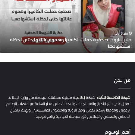
ي
ن
ب
ا
ر
و
منذ 6 أيام
حنين بارود..صحفية حملت الكاميرا وهموم عائلتها حتى لحظة
د
استشهادها
.
.
ص
ح
ف
ي
من نحن
ة
ح
م
شبكة الخامسة للأنباء
شبكة إعلامية مهنية مستقلة، مرخصة من وزارة الإعلام،
ل
تعمل على نشر الأخبار والمستجدات والاحداث على مدار الساعة عبر منصات الإعلام
ت
الرقمي وموقعاً رسميا يعمل وفقاً للرؤية والمحتوى الفلسطيني وتهتم بالشأن
ا
الداخلي والمحلي والإعلام وفق سياسة الحيادية والموضوعية.
ل
ك
أهم الوسوم