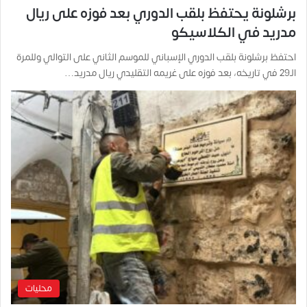
برشلونة يحتفظ بلقب الدوري بعد فوزه على ريال
مدريد في الكلاسيكو
احتفظ برشلونة بلقب الدوري الإسباني للموسم الثاني على التوالي وللمرة
الـ29 في تاريخه، بعد فوزه على غريمه التقليدي ريال مدريد…
محليات