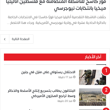
فوز كاسح للناشطة المتضامنة مع فلسطين أناليليا
ميخيا بانتخابات نيوجرسي
حقّقت الناشطة التقدمية أناليليا ميخيا فوزًا كاسحًا في الانتخابات الخاصة
بالدائرة الحادية عشرة في ولاية نيوجرسي الأمريكية. وجاء هذا الانتصار…
الصفحة التالية
آخر الأخبار
الاحتلال يستولي على منزل في جنين
منذ 17 دقيقة
البنتاغون يطالب بتسريع إنتاج الأسلحة والذخائر
وسط تراجع المخزون الأميركي
منذ 20 دقيقة