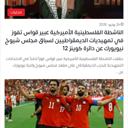
محليات
24 يونيو، 2026
الناشطة الفلسطينية الأميركية عبير قواس تفوز
في تمهيديات الديمقراطيين لسباق مجلس شيوخ
نيويورك عن دائرة كوينز 12
حققت الناشطة الفلسطينية الأميركية عبير قواس فوزاً لافتاً في الانتخابات
التمهيدية للحزب الديمقراطي على مقعد مجلس شيوخ ولاية نيويورك
عن…