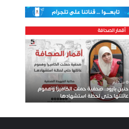
أقمار الصحافة
منذ 5 أيام
حنين بارود..صحفية حملت الكاميرا وهموم
عائلتها حتى لحظة استشهادها