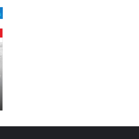
ح
ن
ي
ن
ب
ا
ر
و
د
.
.
ص
ح
ف
ي