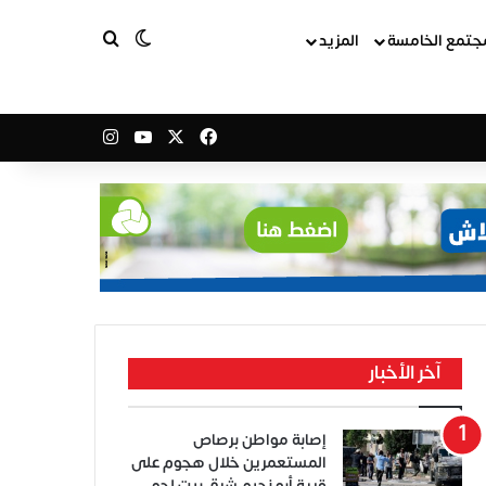
بحث عن
الوضع المظلم
جتمع الخامسة
المزيد
‫X
فيسبوك
‫YouTube
انستقرام
آخر الأخبار
إصابة مواطن برصاص
المستعمرين خلال هجوم على
قرية أبو نجيم شرق بيت لحم