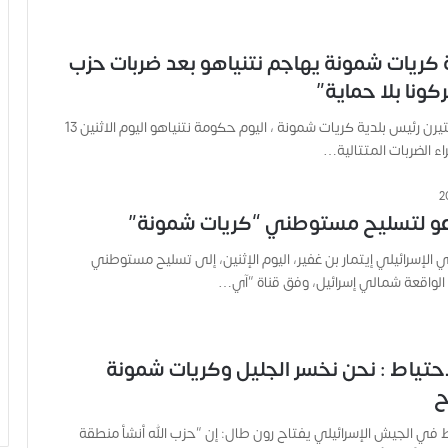
 كريات شمونة يهاجم نتنياهو بعد ضربات حزب
ركونا بلا حماية”
انتقد أفيحاي شتيرن رئيس بلدية كريات شمونة ، اليوم حكومة نتنياهو اليوم الاثنين 13
دعو لتسليح مستوطني “كريات شمونة”
ي الإسرائيلي إيتمار بن غفير، اليوم الإثنين، إلى تسليح مستوطني
الواقعة شمالي إسرائيل، وفق قناة “آي…
احتياط : نحن نخسر الجليل وكريات شمونة
ح
اط في الجيش الإسرائيلي يفتاح رون طال: إن “حزب الله أنشأ منطقة