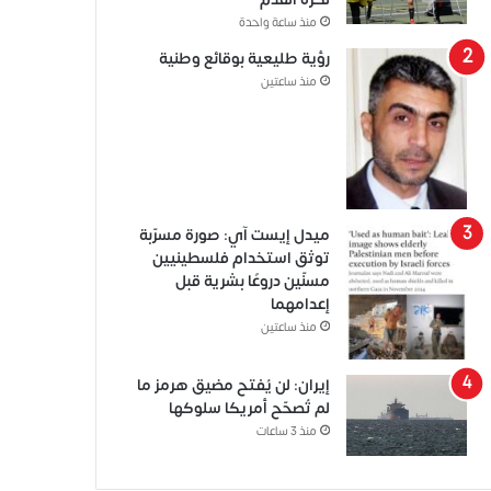
منذ ساعة واحدة
رؤية طليعية بوقائع وطنية
منذ ساعتين
ميدل إيست آي: صورة مسرّبة
توثق استخدام فلسطينيين
مسنّين دروعًا بشرية قبل
إعدامهما
منذ ساعتين
إيران: لن يُفتح مضيق هرمز ما
لم تُصحّح أمريكا سلوكها
منذ 3 ساعات