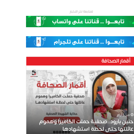
لمتابعة اخر الاخبار
أقمار الصحافة
منذ 5 أيام
حنين بارود..صحفية حملت الكاميرا وهموم
عائلتها حتى لحظة استشهادها