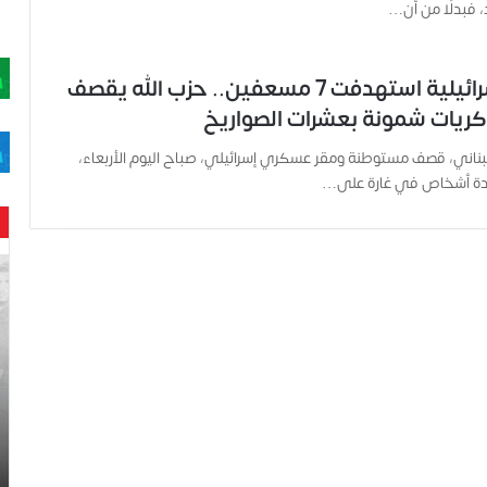
د، فبدلًا من أن…
بعد غارة إسرائيلية استهدفت 7 مسعفين.. حزب الله يقصف
ريات شمونة بعشرات الصواريخ
للبناني، قصف مستوطنة ومقر عسكري إسرائيلي، صباح اليوم الأربعاء،
عدة أشخاص في غارة على…
ح
ن
ي
ن
ب
ا
ر
و
د
.