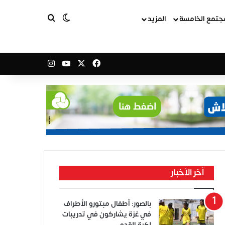
بحث عن
الوضع المظلم
جتمع الخامسة
المزيد
‫X
فيسبوك
‫YouTube
انستقرام
آخر الأخبار
بالصور: أطفال مبتورو الأطراف
في غزة يشاركون في تدريبات
لكرة القدم