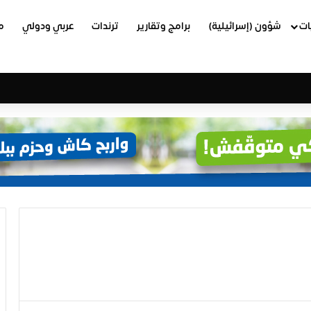
ات
شؤون (إسرائيلية)
برامج وتقارير
ترندات
عربي ودولي
م