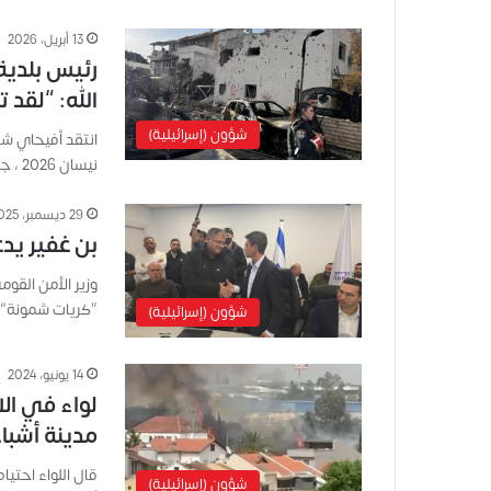
13 أبريل، 2026
رئيس بلدية
الله: “لقد ت
شؤون (إسرائيلية)
نيسان 2026 ، جراء الضربات المتتالية…
29 ديسمبر، 2025
بن غفير ي
وزير الأمن القوم
“كريات شمونة” 
شؤون (إسرائيلية)
14 يونيو، 2024
لواء في ال
مدينة أشبا
قال اللواء احتي
شؤون (إسرائيلية)