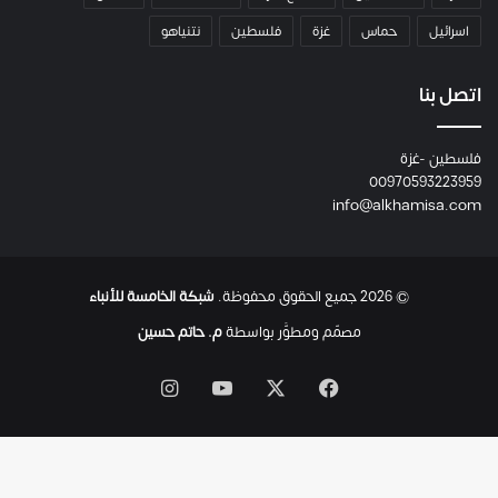
م
اسرائيل
حماس
غزة
فلسطين
نتنياهو
و
م
ع
اتصل بنا
ا
ئ
فلسطين -غزة
ل
00970593223959
ت
info@alkhamisa.com
ه
ا
ح
ت
© 2026 جميع الحقوق محفوظة.
شبكة الخامسة للأنباء
ى
ل
مصمّم ومطوَّر بواسطة
م. حاتم حسين
ح
ظ
‫X
فيسبوك
‫YouTube
انستقرام
ة
ا
س
ت
ش