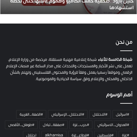
حنين بارود..صحفية حملت الكاميرا وهموم عائلتها حتى لحظة
د
استشهادها
.
.
ص
ح
ف
ي
من نحن
ة
ح
م
شبكة الخامسة للأنباء
شبكة إعلامية مهنية مستقلة، مرخصة من وزارة الإعلام،
ل
تعمل على نشر الأخبار والمستجدات والاحداث على مدار الساعة عبر منصات الإعلام
ت
الرقمي وموقعاً رسميا يعمل وفقاً للرؤية والمحتوى الفلسطيني وتهتم بالشأن
ا
الداخلي والمحلي والإعلام وفق سياسة الحيادية والموضوعية.
ل
ك
أهم الوسوم
ا
م
ي
#اسرائيل
#الاحتلال
#الاحتلال_الإسرائيلي
#الضفة_الغربية
ر
ا
#العدوان_الاسرائيلي
#حرب_غزة
#صفقة_تبادل
#طوفان_الأقصى
و
#غزة
#فلسطين
#قطاع_غزة
alkhamisa
احتلال
ه