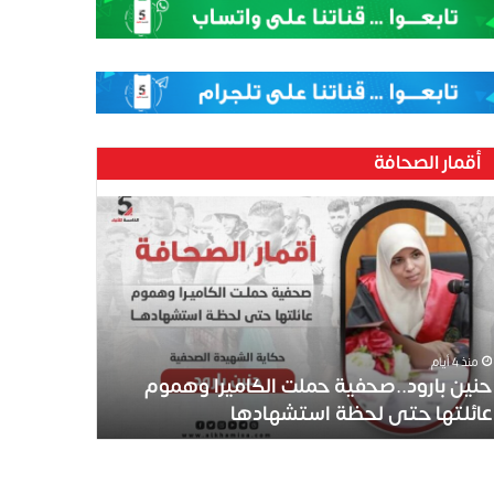
أقمار الصحافة
منذ 4 أيام
حنين بارود..صحفية حملت الكاميرا وهموم
عائلتها حتى لحظة استشهادها