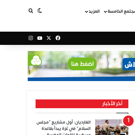
بحث عن
الوضع المظلم
جتمع الخامسة
المزيد
‫X
فيسبوك
‫YouTube
انستقرام
آخر الأخبار
الغارديان: أول مشاريع “مجلس
السلام” في غزة يبدأ بقاعدة
عسكرية للقوات المغربية