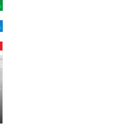
ح
ن
ي
ن
ب
ا
ر
و
د
.
.
ص
ح