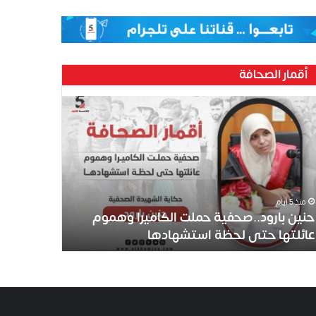
أقمار الصحافة
منذ 5 أيام
حنين بارود..صحفية حملت الكاميرا وهموم
عائلتها حتى لحظة استشهادها