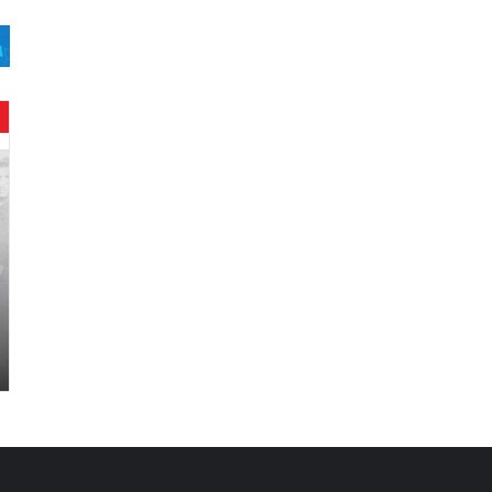
ح
ن
ي
ن
ب
ا
ر
و
د
.
.
ص
ح
ف
ي