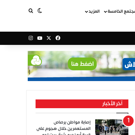
بحث عن
الوضع المظلم
جتمع الخامسة
المزيد
‫X
فيسبوك
‫YouTube
انستقرام
آخر الأخبار
إصابة مواطن برصاص
المستعمرين خلال هجوم على
قرية أبو نجيم شرق بيت لحم