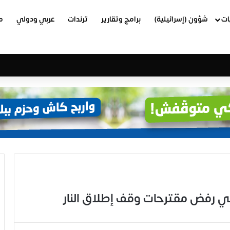
ات
شؤون (إسرائيلية)
برامج وتقارير
ترندات
عربي ودولي
م
ئي رفض مقترحات وقف إطلاق النار