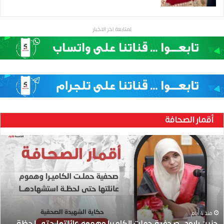
لمتابعة اخر الاخبار
أقمار الصحافة
ح
ن
ي
ن
ب
ا
ر
و
منذ 4 أيام
حنين بارود..صحفية حملت الكاميرا وهموم عائلتها حتى لحظة
د