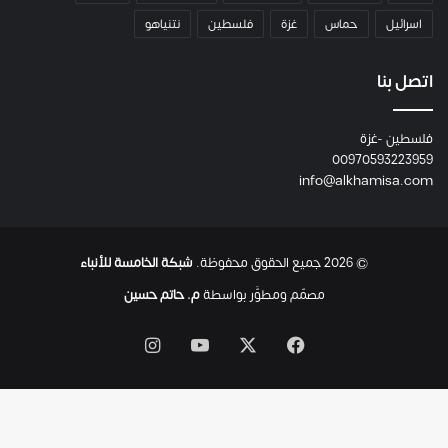
م
اسرائيل
حماس
غزة
فلسطين
نتنياهو
و
م
ع
اتصل بنا
ا
ئ
فلسطين -غزة
ل
00970593223959
ت
info@alkhamisa.com
ه
ا
ح
ت
© 2026 جميع الحقوق محفوظة.
شبكة الخامسة للأنباء
ى
ل
مصمّم ومطوَّر بواسطة
م. حاتم حسين
ح
ظ
‫X
فيسبوك
‫YouTube
انستقرام
ة
ا
س
ت
ش