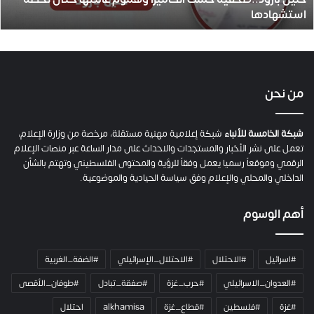
استشهادها
.
.
ص
ح
ف
ي
من نحن
ة
ح
م
شبكة الخامسة للأنباء
شبكة إعلامية مهنية مستقلة، مرخصة من وزارة الإعلام،
ل
تعمل على نشر الأخبار والمستجدات والاحداث على مدار الساعة عبر منصات الإعلام
ت
الرقمي وموقعاً رسميا يعمل وفقاً للرؤية والمحتوى الفلسطيني وتهتم بالشأن
ا
الداخلي والمحلي والإعلام وفق سياسة الحيادية والموضوعية.
ل
ك
أهم الوسوم
ا
م
ي
#اسرائيل
#الاحتلال
#الاحتلال_الإسرائيلي
#الضفة_الغربية
ر
ا
#العدوان_الاسرائيلي
#حرب_غزة
#صفقة_تبادل
#طوفان_الأقصى
و
#غزة
#فلسطين
#قطاع_غزة
alkhamisa
احتلال
ه