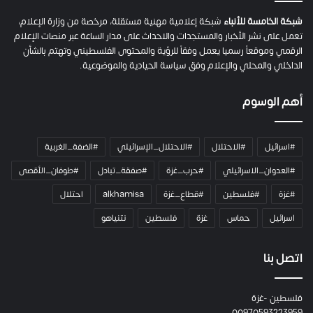
ح
م
شبكة الخامسة للأنباء
شبكة إعلامية مهنية مستقلة، مرخصة من وزارة الإعلام،
ل
تعمل على نشر الأخبار والمستجدات والاحداث على مدار الساعة عبر منصات الإعلام
ت
الرقمي وموقعاً رسميا يعمل وفقاً للرؤية والمحتوى الفلسطيني وتهتم بالشأن
ا
الداخلي والمحلي والإعلام وفق سياسة الحيادية والموضوعية.
ل
ك
أهم الوسوم
ا
م
ي
#اسرائيل
#الاحتلال
#الاحتلال_الإسرائيلي
#الضفة_الغربية
ر
ا
#العدوان_الاسرائيلي
#حرب_غزة
#صفقة_تبادل
#طوفان_الأقصى
و
#غزة
#فلسطين
#قطاع_غزة
alkhamisa
احتلال
ه
م
اسرائيل
حماس
غزة
فلسطين
نتنياهو
و
م
ع
اتصل بنا
ا
ئ
فلسطين -غزة
ل