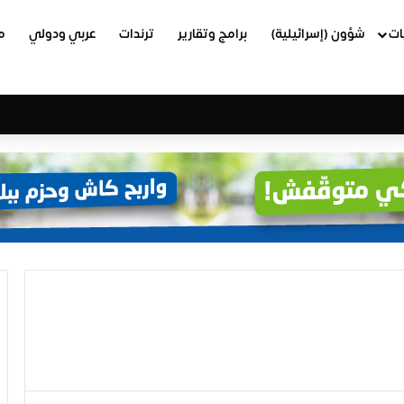
ات
شؤون (إسرائيلية)
برامج وتقارير
ترندات
عربي ودولي
م