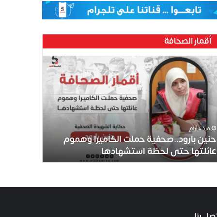
أقمار الصحافة
منذ 4 أيام
حنين بارود..صحفية حملت الكاميرا وهموم
عائلتها حتى لحظة استشهادها
صل بنا