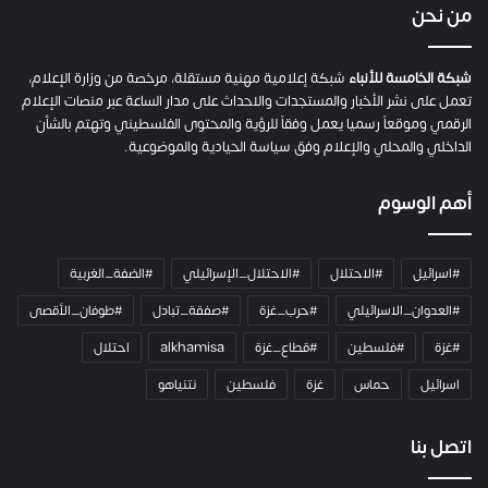
ي
من نحن
ة
ح
م
شبكة الخامسة للأنباء
شبكة إعلامية مهنية مستقلة، مرخصة من وزارة الإعلام،
ل
تعمل على نشر الأخبار والمستجدات والاحداث على مدار الساعة عبر منصات الإعلام
ت
الرقمي وموقعاً رسميا يعمل وفقاً للرؤية والمحتوى الفلسطيني وتهتم بالشأن
ا
الداخلي والمحلي والإعلام وفق سياسة الحيادية والموضوعية.
ل
ك
أهم الوسوم
ا
م
ي
#اسرائيل
#الاحتلال
#الاحتلال_الإسرائيلي
#الضفة_الغربية
ر
ا
#العدوان_الاسرائيلي
#حرب_غزة
#صفقة_تبادل
#طوفان_الأقصى
و
#غزة
#فلسطين
#قطاع_غزة
alkhamisa
احتلال
ه
م
اسرائيل
حماس
غزة
فلسطين
نتنياهو
و
م
ع
اتصل بنا
ا