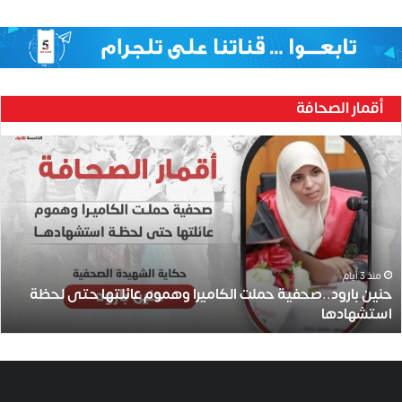
أقمار الصحافة
ح
ن
ي
ن
ب
ا
ر
و
منذ 3 أيام
حنين بارود..صحفية حملت الكاميرا وهموم عائلتها حتى لحظة
د
استشهادها
.
.
ص
ح
ف