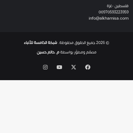
ئ
فلسطين -غزة
ل
00970593223959
ت
info@alkhamisa.com
ه
ا
ح
ت
© 2026 جميع الحقوق محفوظة.
شبكة الخامسة للأنباء
ى
ل
مصمّم ومطوَّر بواسطة
م. حاتم حسين
ح
ظ
‫X
فيسبوك
‫YouTube
انستقرام
ة
ا
س
ت
ش
ه
ا
د
ه
ا