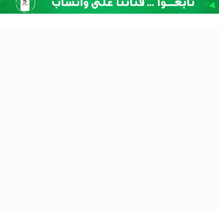
أقمار الصحافة
ح
ن
ي
ن
ب
ا
ر
و
منذ 5 أيام
حنين بارود..صحفية حملت الكاميرا وهموم عائلتها حتى لحظة
د
استشهادها
.
.
ص
ح