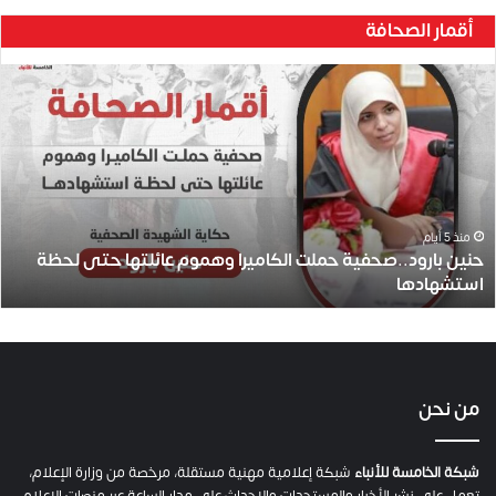
ف
ي
من نحن
ة
ح
م
شبكة الخامسة للأنباء
شبكة إعلامية مهنية مستقلة، مرخصة من وزارة الإعلام،
ل
تعمل على نشر الأخبار والمستجدات والاحداث على مدار الساعة عبر منصات الإعلام
ت
الرقمي وموقعاً رسميا يعمل وفقاً للرؤية والمحتوى الفلسطيني وتهتم بالشأن
ا
الداخلي والمحلي والإعلام وفق سياسة الحيادية والموضوعية.
ل
ك
أهم الوسوم
ا
م
ي
#اسرائيل
#الاحتلال
#الاحتلال_الإسرائيلي
#الضفة_الغربية
ر
ا
#العدوان_الاسرائيلي
#حرب_غزة
#صفقة_تبادل
#طوفان_الأقصى
و
#غزة
#فلسطين
#قطاع_غزة
alkhamisa
احتلال
ه
م
اسرائيل
حماس
غزة
فلسطين
نتنياهو
و
م
ع
اتصل بنا